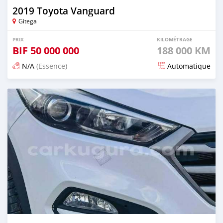
2019 Toyota Vanguard
Gitega
PRIX
KILOMÉTRAGE
BIF
50 000 000
188 000 KM
N/A
(Essence)
Automatique
Publié il y a 12 mois