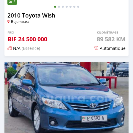
7
2010 Toyota Wish
Bujumbura
PRIX
KILOMÉTRAGE
BIF
24 500 000
89 582 KM
N/A
(Essence)
Automatique
Publié il y a 12 mois