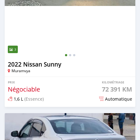
3
2022 Nissan Sunny
Muramvya
PRIX
KILOMÉTRAGE
Négociable
72 391 KM
1,6 L
(Essence)
Automatique
Publié il y a 3 mois