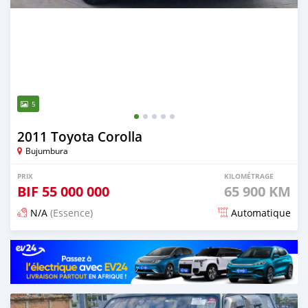
5
2011 Toyota Corolla
Bujumbura
PRIX
KILOMÉTRAGE
BIF
55 000 000
65 900 KM
N/A
(Essence)
Automatique
Publié il y a 12 mois