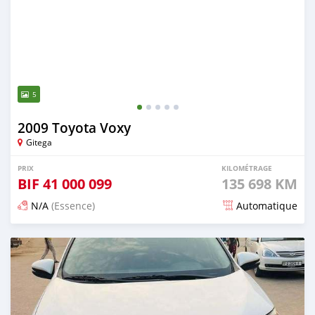
5
2009 Toyota Voxy
Gitega
PRIX
KILOMÉTRAGE
BIF
41 000 099
135 698 KM
N/A
(Essence)
Automatique
Publié il y a 12 mois