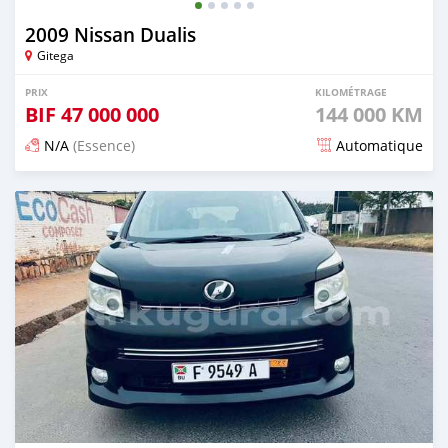
2009 Nissan Dualis
Gitega
PRIX
KILOMÉTRAGE
BIF
47 000 000
144 000 KM
N/A
(Essence)
Automatique
Publié il y a 12 mois