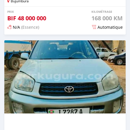
Bujumbura
PRIX
KILOMÉTRAGE
BIF
48 000 000
168 000 KM
N/A
(Essence)
Automatique
Publié il y a 12 mois