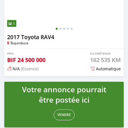
5
2017 Toyota RAV4
Bujumbura
PRIX
KILOMÉTRAGE
BIF
24 500 000
162 535 KM
N/A
(Essence)
Automatique
Publié il y a 12 mois
Votre annonce pourrait
être postée ici
VENDRE