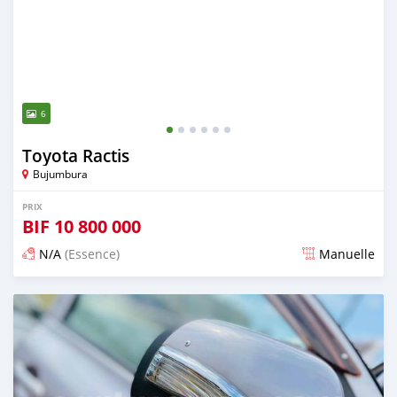
6
Toyota Ractis
Bujumbura
PRIX
BIF
10 800 000
N/A
(Essence)
Manuelle
Publié il y a environ 4 ans