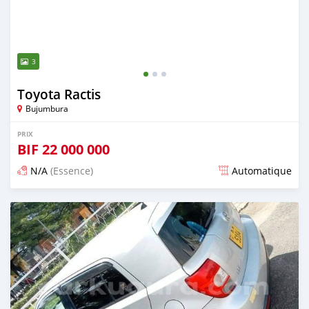
3
Toyota Ractis
Bujumbura
PRIX
BIF
22 000 000
N/A
(Essence)
Automatique
Publié il y a plus de 3 ans