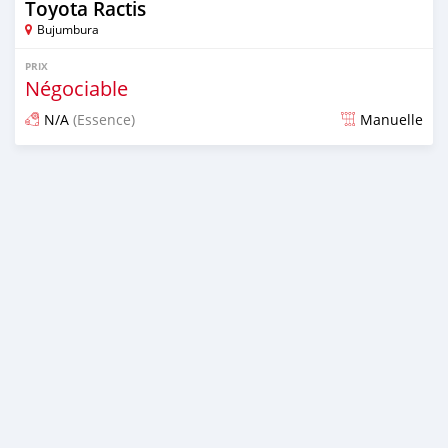
Toyota Ractis
Bujumbura
PRIX
Négociable
N/A
(Essence)
Manuelle
Publié il y a presque 4 ans