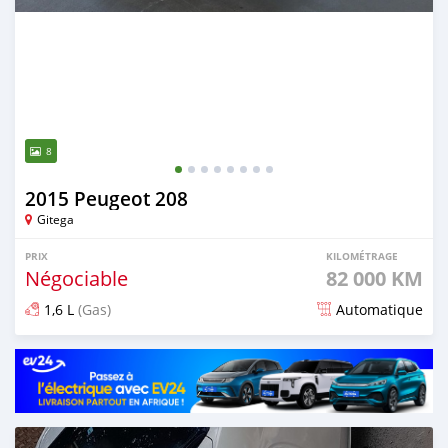
8
2015 Peugeot 208
Gitega
PRIX
KILOMÉTRAGE
Négociable
82 000 KM
1,6 L
(Gas)
Automatique
Publié il y a 8 mois