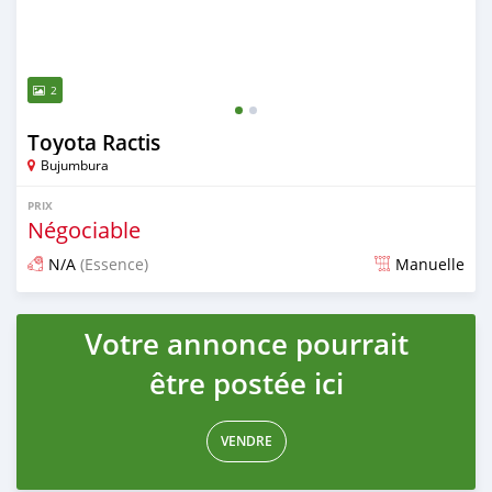
2
Toyota Ractis
Bujumbura
PRIX
Négociable
N/A
(Essence)
Manuelle
Publié il y a presque 4 ans
Votre annonce pourrait
être postée ici
VENDRE