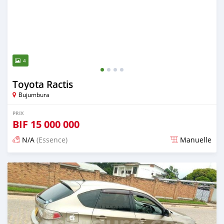
4
Toyota Ractis
Bujumbura
PRIX
BIF
15 000 000
N/A
(Essence)
Manuelle
Publié il y a environ 4 ans