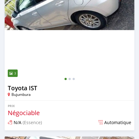
3
Toyota IST
Bujumbura
PRIX
Négociable
N/A
(Essence)
Automatique
Publié il y a plus de 3 ans