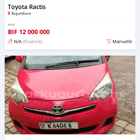
Toyota Ractis
Bujumbura
PRIX
BIF
12 000 000
N/A
(Essence)
Manuelle
Publié il y a environ 4 ans