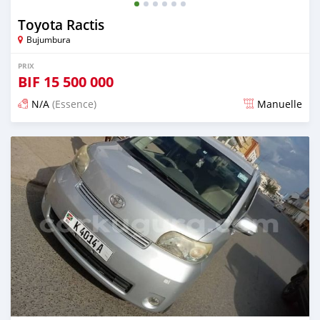
Toyota Ractis
Bujumbura
PRIX
BIF
15 500 000
N/A
(Essence)
Manuelle
Publié il y a environ 4 ans