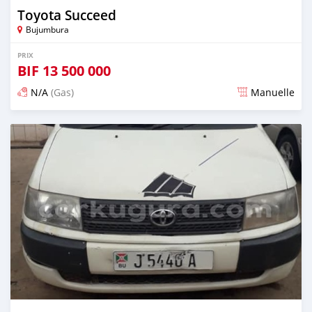
Toyota Succeed
Bujumbura
PRIX
BIF
13 500 000
N/A
(Gas)
Manuelle
Publié il y a plus de 5 ans