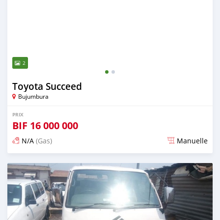
2
Toyota Succeed
Bujumbura
PRIX
BIF
16 000 000
N/A
(Gas)
Manuelle
Publié il y a plus de 5 ans