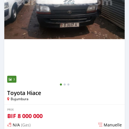
3
Toyota Hiace
Bujumbura
PRIX
BIF
8 000 000
N/A
(Gas)
Manuelle