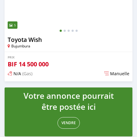
5
Toyota Wish
Bujumbura
PRIX
BIF
14 500 000
N/A
(Gas)
Manuelle
Publié il y a plus de 5 ans
Votre annonce pourrait
être postée ici
VENDRE