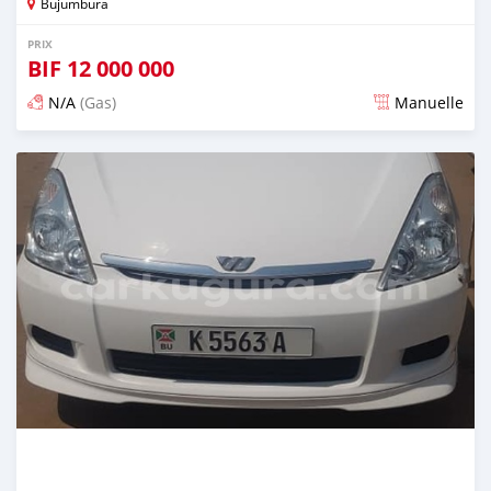
Bujumbura
PRIX
BIF
12 000 000
N/A
(Gas)
Manuelle
Publié il y a plus de 5 ans