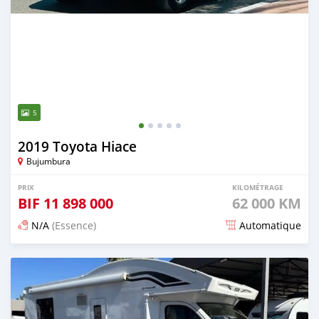
5
2019 Toyota Hiace
Bujumbura
PRIX
KILOMÉTRAGE
BIF
11 898 000
62 000 KM
N/A
(Essence)
Automatique
Publié il y a 20 jours