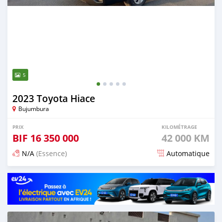
5
2023 Toyota Hiace
Bujumbura
PRIX
KILOMÉTRAGE
BIF
16 350 000
42 000 KM
N/A
(Essence)
Automatique
Publié il y a 4 mois