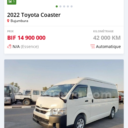
5
2022 Toyota Coaster
Bujumbura
PRIX
KILOMÉTRAGE
BIF
14 900 000
42 000 KM
N/A
(Essence)
Automatique
Publié il y a 4 mois