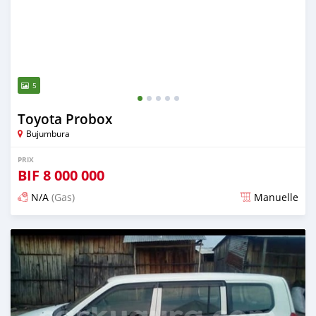
5
Toyota Probox
Bujumbura
PRIX
BIF
8 000 000
N/A
(Gas)
Manuelle
Publié il y a plus de 5 ans