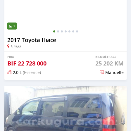
7
2017 Toyota Hiace
Gitega
PRIX
KILOMÉTRAGE
BIF
22 728 000
25 202 KM
2,0 L
(Essence)
Manuelle
Publié il y a 10 mois