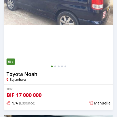
5
Toyota Noah
Bujumbura
PRIX
BIF
17 000 000
N/A
(Essence)
Manuelle
Publié il y a environ 4 ans