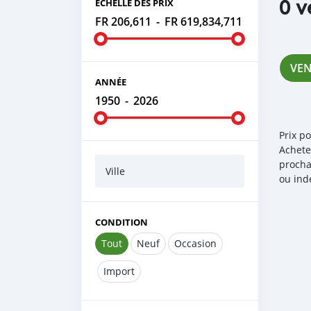
0 v
ÉCHELLE DES PRIX
FR 206,611
-
FR 619,834,711
VE
ANNÉE
1950
-
2026
Prix p
Achete
procha
Ville
ou ind
CONDITION
Tout
Neuf
Occasion
Import