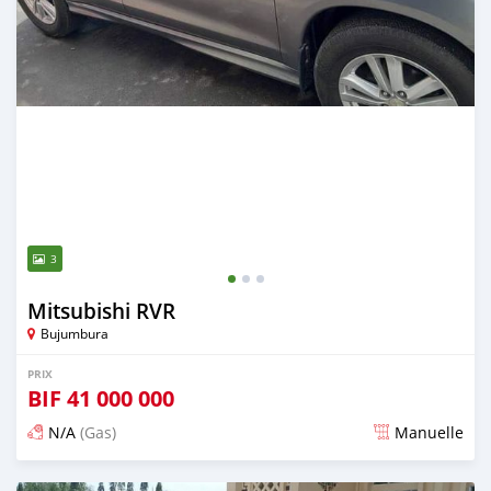
3
Mitsubishi RVR
Bujumbura
PRIX
BIF
41 000 000
N/A
(Gas)
Manuelle
Publié il y a plus de 2 ans