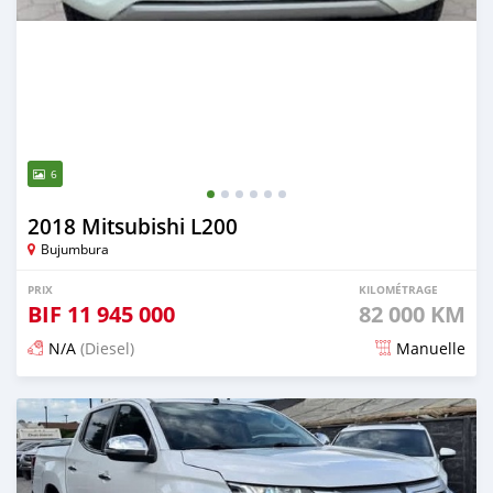
6
2018 Mitsubishi L200
Bujumbura
PRIX
KILOMÉTRAGE
BIF
11 945 000
82 000 KM
N/A
(Diesel)
Manuelle
Publié il y a 3 mois