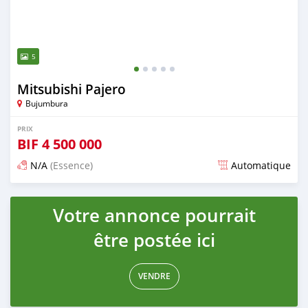
5
Mitsubishi Pajero
Bujumbura
PRIX
BIF
4 500 000
N/A
(Essence)
Automatique
Publié il y a environ 4 ans
Votre annonce pourrait
être postée ici
VENDRE