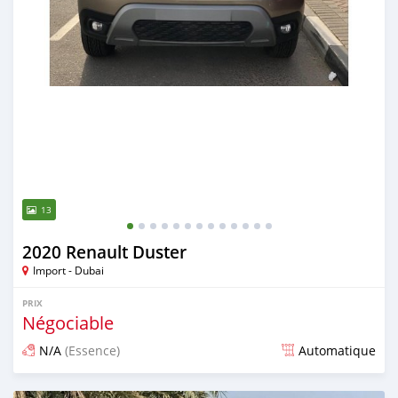
13
2020 Renault Duster
Import - Dubai
PRIX
Négociable
N/A
(Essence)
Automatique
Publié il y a presque 6 ans