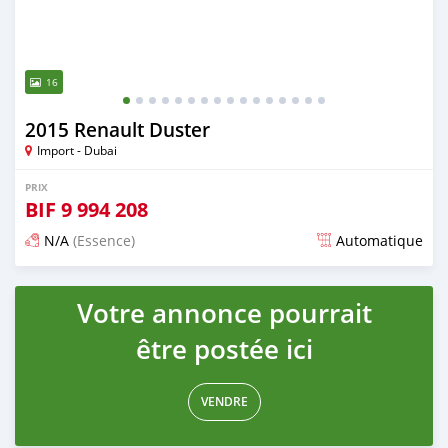
16
2015 Renault Duster
Import - Dubai
PRIX
BIF
9 994 208
N/A
(Essence)
Automatique
Publié il y a presque 6 ans
Votre annonce pourrait
être postée ici
VENDRE