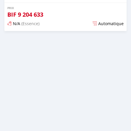
PRIX
BIF
9 204 633
N/A
(Essence)
Automatique
Publié il y a presque 6 ans