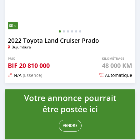
6
2022 Toyota Land Cruiser Prado
Bujumbura
PRIX
KILOMÉTRAGE
BIF
20 810 000
48 000 KM
N/A
(Essence)
Automatique
Publié il y a 3 mois
Votre annonce pourrait
être postée ici
VENDRE