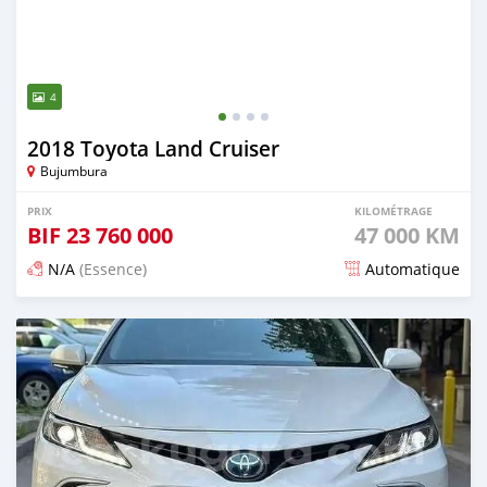
4
2018 Toyota Land Cruiser
Bujumbura
PRIX
KILOMÉTRAGE
BIF
23 760 000
47 000 KM
N/A
(Essence)
Automatique
Publié il y a 19 jours