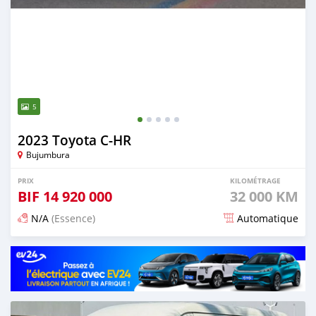
5
2023 Toyota C-HR
Bujumbura
PRIX
KILOMÉTRAGE
BIF
14 920 000
32 000 KM
N/A
(Essence)
Automatique
Publié il y a 15 jours