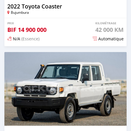
2022 Toyota Coaster
Bujumbura
PRIX
KILOMÉTRAGE
BIF
14 900 000
42 000 KM
N/A
(Essence)
Automatique
Publié il y a 4 mois