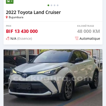
4
2022 Toyota Land Cruiser
Bujumbura
PRIX
KILOMÉTRAGE
BIF
13 430 000
48 000 KM
N/A
(Essence)
Automatique
Publié il y a 14 jours