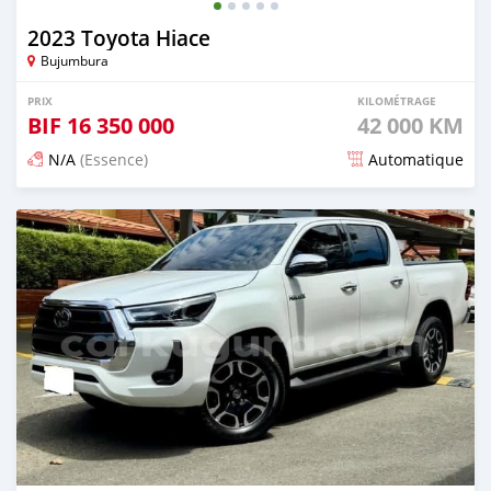
2023 Toyota Hiace
Bujumbura
PRIX
KILOMÉTRAGE
BIF
16 350 000
42 000 KM
N/A
(Essence)
Automatique
Publié il y a 4 mois