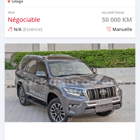
Gitega
PRIX
KILOMÉTRAGE
Négociable
50 000 KM
N/A
(Essence)
Manuelle
Publié il y a environ 2 mois