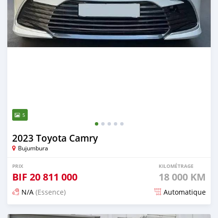
5
2023 Toyota Camry
Bujumbura
PRIX
KILOMÉTRAGE
BIF
20 811 000
18 000 KM
N/A
(Essence)
Automatique
Publié il y a environ un mois