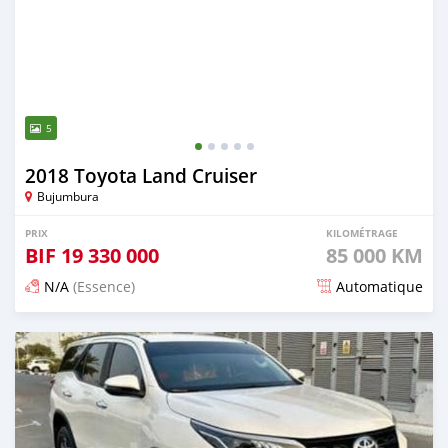
5
2018 Toyota Land Cruiser
Bujumbura
PRIX
KILOMÉTRAGE
BIF
19 330 000
85 000 KM
N/A
(Essence)
Automatique
Publié il y a 3 mois