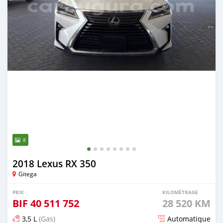
8
2018 Lexus RX 350
Gitega
PRIX
KILOMÉTRAGE
BIF
40 511 752
28 520 KM
3,5 L
(Gas)
Automatique