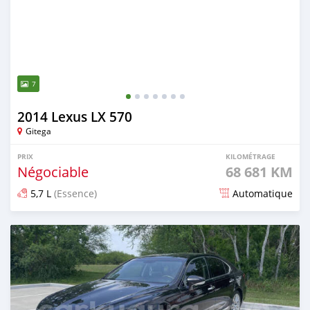
7
2014 Lexus LX 570
Gitega
PRIX
KILOMÉTRAGE
Négociable
68 681 KM
5,7 L
(Essence)
Automatique
Publié il y a plus d'un an