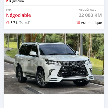
Bujumbura
PRIX
KILOMÉTRAGE
Négociable
22 000 KM
5,7 L
(Petrol)
Automatique
Publié il y a 6 mois