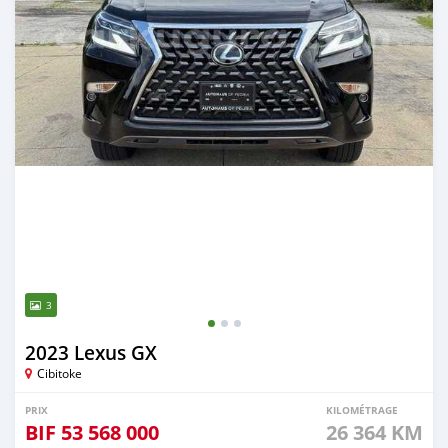
3
2023 Lexus GX
Cibitoke
PRIX
KILOMÉTRAGE
BIF
53 568 000
26 364 KM