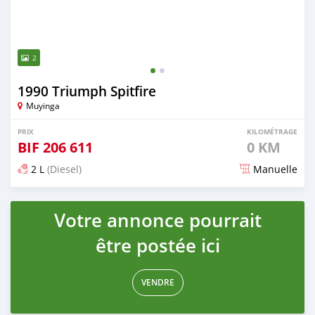
2
1990 Triumph Spitfire
Muyinga
PRIX
KILOMÉTRAGE
BIF
206 611
0 KM
2 L
(Diesel)
Manuelle
Publié il y a 19 jours
Votre annonce pourrait
être postée ici
VENDRE