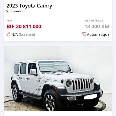
2023 Toyota Camry
Bujumbura
PRIX
KILOMÉTRAGE
BIF
20 811 000
18 000 KM
N/A
(Essence)
Automatique
Publié il y a environ un mois