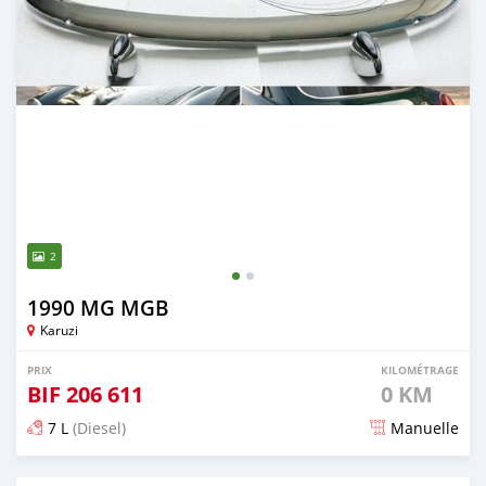
2
1990 MG MGB
Karuzi
PRIX
KILOMÉTRAGE
BIF
206 611
0 KM
7 L
(Diesel)
Manuelle
Publié il y a 19 jours