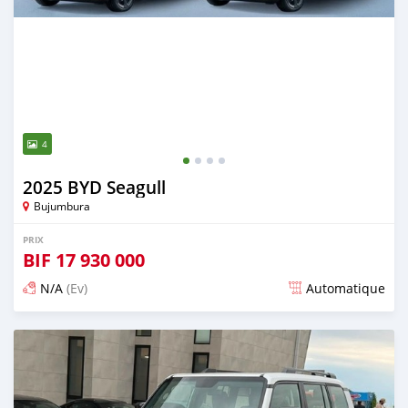
4
2025 BYD Seagull
Bujumbura
PRIX
BIF
17 930 000
N/A
(Ev)
Automatique
Publié il y a 13 jours