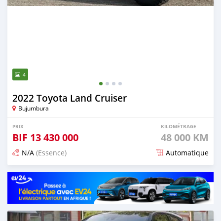
4
2022 Toyota Land Cruiser
Bujumbura
PRIX
KILOMÉTRAGE
BIF
13 430 000
48 000 KM
N/A
(Essence)
Automatique
Publié il y a 17 jours