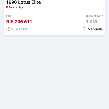
1990 Lotus Elite
Nyakabiga
PRIX
KILOMÉTRAGE
BIF
206 611
0 KM
6 L
(Diesel)
Manuelle
Publié il y a 19 jours