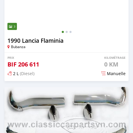
3
1990 Lancia Flaminia
Bubanza
PRIX
KILOMÉTRAGE
BIF
206 611
0 KM
2 L
(Diesel)
Manuelle
Publié il y a 19 jours