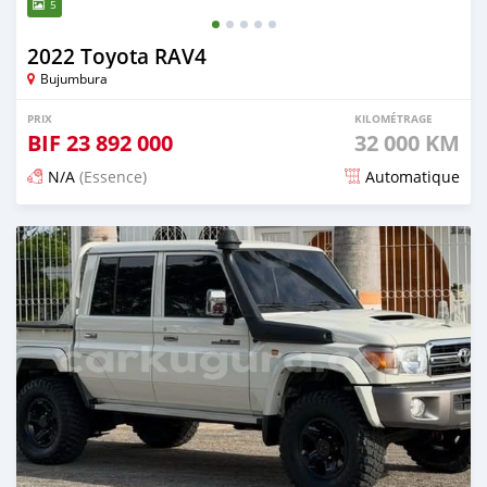
5
2022 Toyota RAV4
Bujumbura
PRIX
KILOMÉTRAGE
BIF
23 892 000
32 000 KM
N/A
(Essence)
Automatique
Publié il y a 15 jours