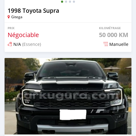
1998 Toyota Supra
Gitega
PRIX
KILOMÉTRAGE
Négociable
50 000 KM
N/A
(Essence)
Manuelle
Publié il y a environ 2 mois