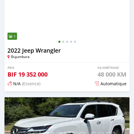
5
2022 Jeep Wrangler
Bujumbura
PRIX
KILOMÉTRAGE
BIF
19 352 000
48 000 KM
N/A
(Essence)
Automatique
Publié il y a environ un mois