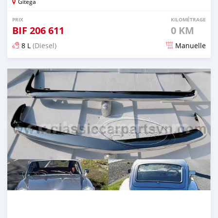
Gitega
PRIX
KILOMÉTRAGE
BIF
206 611
0 KM
8 L
(Diesel)
Manuelle
Publié il y a 19 jours