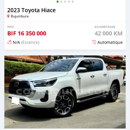
2023 Toyota Hiace
Bujumbura
PRIX
KILOMÉTRAGE
BIF
16 350 000
42 000 KM
N/A
(Essence)
Automatique
Publié il y a 4 mois