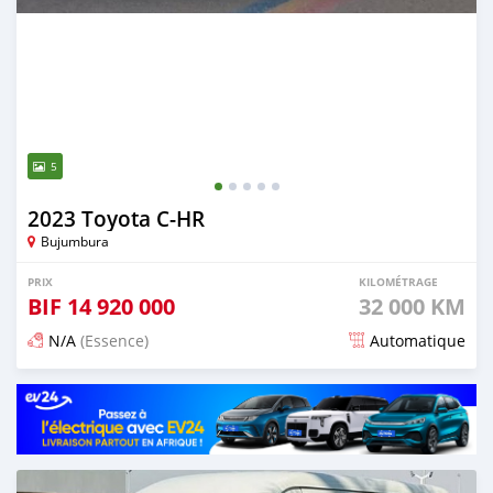
5
2023 Toyota C-HR
Bujumbura
PRIX
KILOMÉTRAGE
BIF
14 920 000
32 000 KM
N/A
(Essence)
Automatique
Publié il y a 15 jours