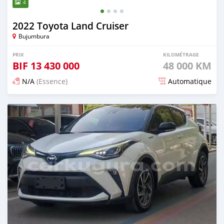
4
2022 Toyota Land Cruiser
Bujumbura
PRIX
KILOMÉTRAGE
BIF
13 430 000
48 000 KM
N/A
(Essence)
Automatique
Publié il y a 14 jours