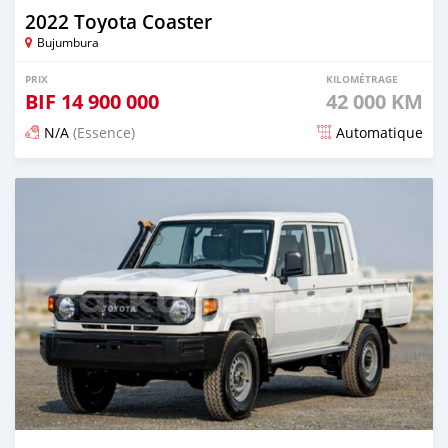
2022 Toyota Coaster
Bujumbura
PRIX
KILOMÉTRAGE
BIF
14 900 000
42 000 KM
N/A
(Essence)
Automatique
Publié il y a 4 mois