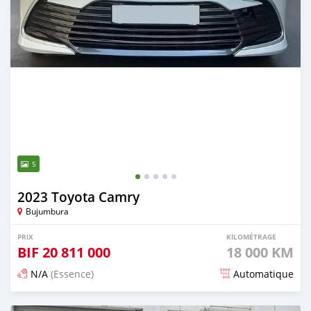
5
2023 Toyota Camry
Bujumbura
PRIX
KILOMÉTRAGE
BIF
20 811 000
18 000 KM
N/A
(Essence)
Automatique
Publié il y a environ un mois