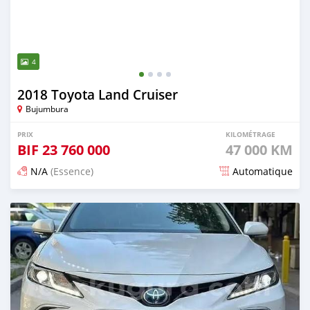
4
2018 Toyota Land Cruiser
Bujumbura
PRIX
KILOMÉTRAGE
BIF
23 760 000
47 000 KM
N/A
(Essence)
Automatique
Publié il y a 19 jours