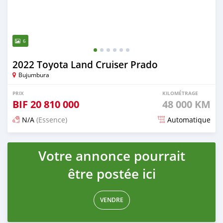
6
2022 Toyota Land Cruiser Prado
Bujumbura
PRIX
KILOMÉTRAGE
BIF
20 810 000
48 000 KM
N/A
(Essence)
Automatique
Publié il y a 3 mois
Votre annonce pourrait
être postée ici
VENDRE