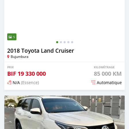
5
2018 Toyota Land Cruiser
Bujumbura
PRIX
KILOMÉTRAGE
BIF
19 330 000
85 000 KM
N/A
(Essence)
Automatique
Publié il y a 3 mois