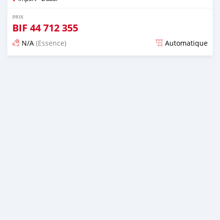
PRIX
BIF
44 712 355
N/A
(Essence)
Automatique
Publié il y a presque 6 ans