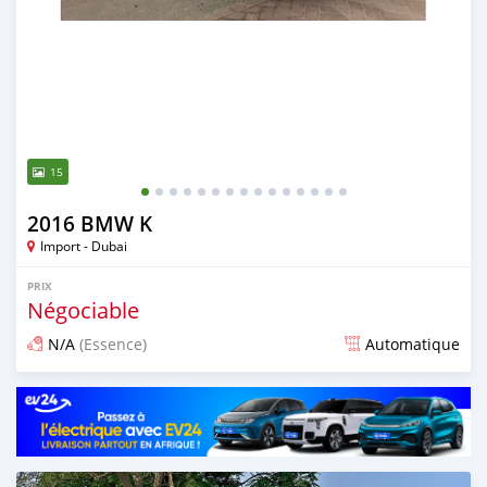
15
2016 BMW K
Import - Dubai
PRIX
Négociable
N/A
(Essence)
Automatique
Publié il y a presque 6 ans