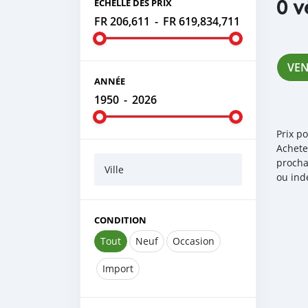
0 v
ÉCHELLE DES PRIX
FR 206,611
-
FR 619,834,711
VE
ANNÉE
1950
-
2026
Prix p
Achete
procha
Ville
ou ind
CONDITION
Tout
Neuf
Occasion
Import