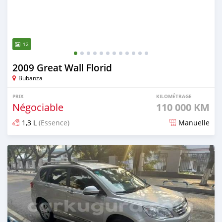
12
2009 Great Wall Florid
Bubanza
PRIX
KILOMÉTRAGE
Négociable
110 000 KM
1,3 L
(Essence)
Manuelle
Publié il y a environ 4 ans