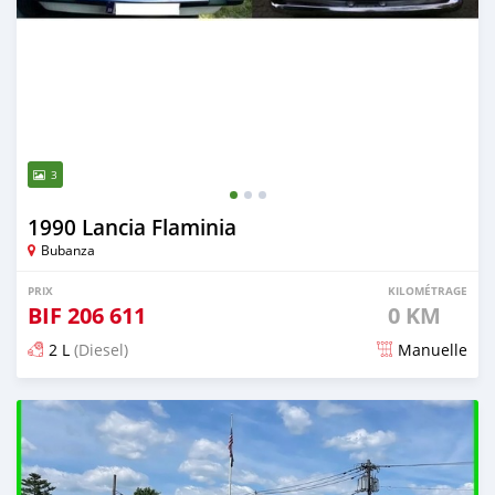
3
1990 Lancia Flaminia
Bubanza
PRIX
KILOMÉTRAGE
BIF
206 611
0 KM
2 L
(Diesel)
Manuelle
Publié il y a 18 jours