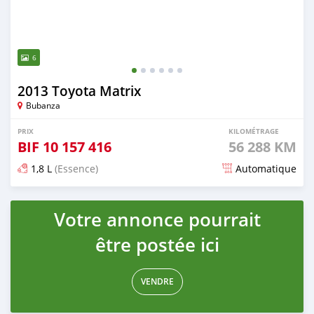
6
2013 Toyota Matrix
Bubanza
PRIX
KILOMÉTRAGE
BIF
10 157 416
56 288 KM
1,8 L
(Essence)
Automatique
Publié il y a plus de 5 ans
Votre annonce pourrait
être postée ici
VENDRE