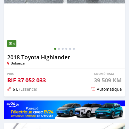
6
2018 Toyota Highlander
Bubanza
PRIX
KILOMÉTRAGE
BIF
37 052 033
39 509 KM
6 L
(Essence)
Automatique
Publié il y a plus de 2 ans