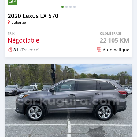
4
2020 Lexus LX 570
Bubanza
PRIX
KILOMÉTRAGE
Négociable
22 105 KM
8 L
(Essence)
Automatique
Publié il y a plus de 2 ans