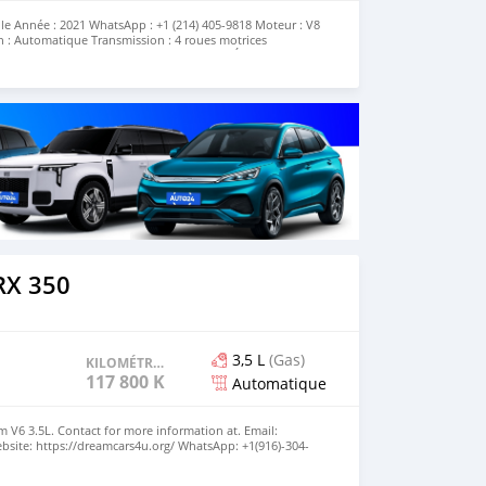
ule Année : 2021 WhatsApp : +1 (214) 405-9818 Moteur : V8
n : Automatique Transmission : 4 roues motrices
anc Intérieur : Cuir beige haut de gamme État : Excellent |
RX 350
3,5 L
(Gas)
KILOMÉTRAGE
117 800 KM
Automatique
V6 3.5L. Contact for more information at. Email:
site: https://dreamcars4u.org/ WhatsApp: ‪+1(916)-304-