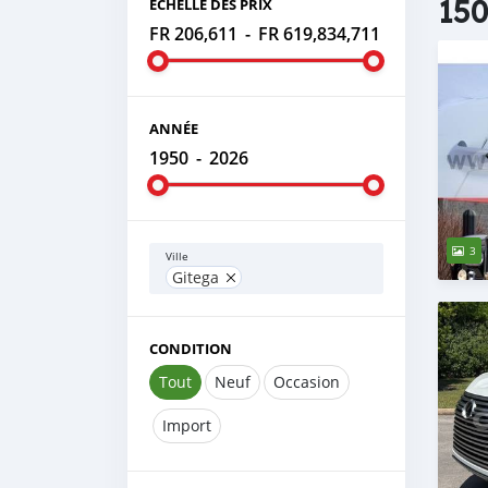
150
ÉCHELLE DES PRIX
FR 206,611
-
FR 619,834,711
ANNÉE
1950
-
2026
3
Ville
Gitega
CONDITION
Tout
Neuf
Occasion
Import