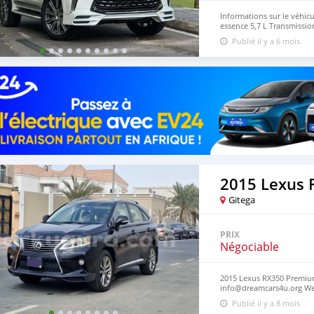
Informations sur le véhic
essence 5,7 L Transmissio
permanentes Extérieur : Bl
Publié il y a 6 mois
Très bien entretenu
2015 Lexus 
Gitega
PRIX
Négociable
2015 Lexus RX350 Premium 
info@dreamcars4u.org Web
2710‬.
Publié il y a 8 mois