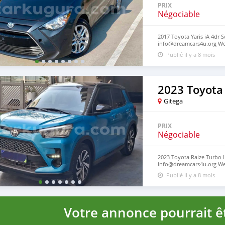
PRIX
Négociable
2017 Toyota Yaris iA 4dr 
info@dreamcars4u.org Web
2710‬.
Publié il y a 8 mois
2023 Toyota 
Gitega
PRIX
Négociable
2023 Toyota Raize Turbo I
info@dreamcars4u.org Web
2710‬.
Publié il y a 8 mois
Votre annonce pourrait êt