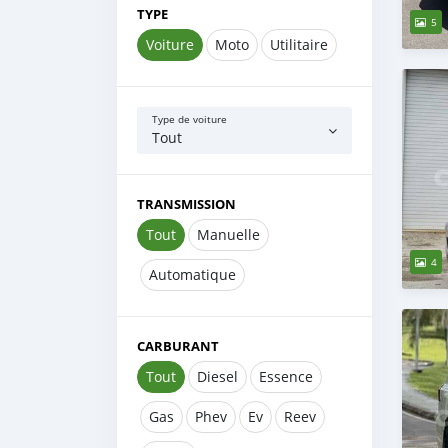
TYPE
5
Voiture
Moto
Utilitaire
Type de voiture
Tout
TRANSMISSION
Tout
Manuelle
4
Automatique
CARBURANT
Tout
Diesel
Essence
Gas
Phev
Ev
Reev