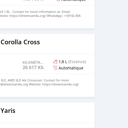
4 1.8L . Contact for more information at. Email:
site: https://dreamcars4u.org/ WhatsApp: ‪+1(916)-304-
Corolla Cross
1,8 L
(Essence)
KILOMÉTRAGE
26 617 KM
Automatique
 XLE, AWD XLE 4dr Crossover. Contact for more
fo@dreamcars4u.org Website: https://dreamcars4u.org/
0‬.
Yaris