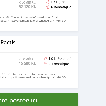
1,3 L
(Gas)
KILOMÉTRAGE
52 120 KM
Automatique
Sedan 6A. Contact for more information at. Email:
site: https://dreamcars4u.org/ WhatsApp: ‪+1(916)-304-
Ractis
1,0 L
(Essence)
KILOMÉTRAGE
15 500 KM
Automatique
3 1.0L. Contact for more information at. Email:
site: https://dreamcars4u.org/ WhatsApp: ‪+1(916)-304-
re postée ici