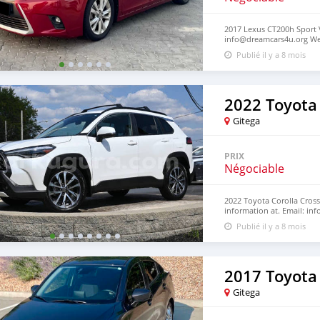
2017 Lexus CT200h Sport V
info@dreamcars4u.org Web
2710‬.
Publié il y a 8 mois
2022 Toyota 
Gitega
PRIX
Négociable
2022 Toyota Corolla Cross
information at. Email: in
WhatsApp: ‪+1(916)-304-271
Publié il y a 8 mois
2017 Toyota 
Gitega