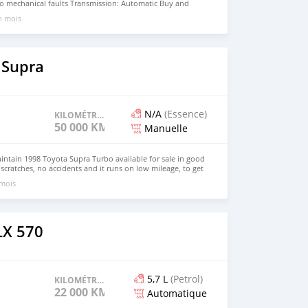
No mechanical faults Transmission: Automatic Buy and
rewmarccus@gmail.com )
un mois
 Supra
N/A
(Essence)
KILOMÉTRAGE
50 000 KM
Manuelle
aintain 1998 Toyota Supra Turbo available for sale in good
scratches, no accidents and it runs on low mileage, to get
s on my 1998 model supra, Email me on
 mois
om ).
LX 570
5,7 L
(Petrol)
KILOMÉTRAGE
22 000 KM
Automatique