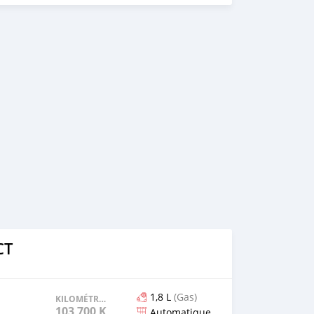
CT
1,8 L
(Gas)
KILOMÉTRAGE
103 700 KM
Automatique