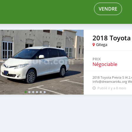
VENDRE
2018 Toyota
Gitega
PRIX
Négociable
2018 Toyota Previa S I4 2.
info@dreamcars4u.org Web
2710‬.
Publié il y a 8 mois