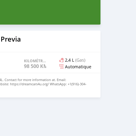
 Previa
2,4 L
(Gas)
KILOMÉTRAGE
98 500 KM
Automatique
4L. Contact for more information at. Email:
site: https://dreamcars4u.org/ WhatsApp: ‪+1(916)-304-