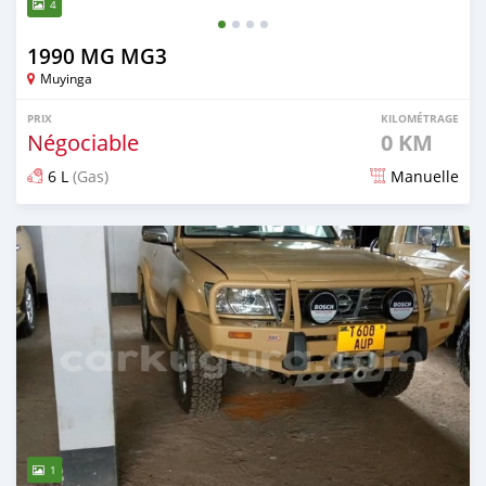
4
1990 MG MG3
Muyinga
PRIX
KILOMÉTRAGE
Négociable
0 KM
6 L
(Gas)
Manuelle
Publié il y a plus d'un an
1