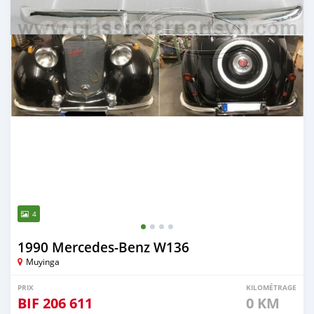
4
1990 Mercedes-Benz W136
Muyinga
PRIX
KILOMÉTRAGE
BIF
206 611
0 KM