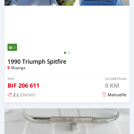
2
1990 Triumph Spitfire
Muyinga
PRIX
KILOMÉTRAGE
BIF
206 611
0 KM
2 L
(Diesel)
Manuelle
Publié il y a 16 jours