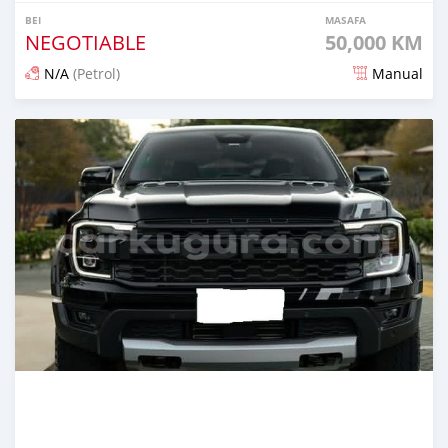
BEI
MASAFA
NEGOTIABLE
50,000 KM
N/A
(Petrol)
Manual
Ilitangazwa kama miezi 2 iliopita