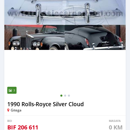
3
1990 Rolls-Royce Silver Cloud
Gitega
BEI
MASAFA
BIF
206 611
0 KM