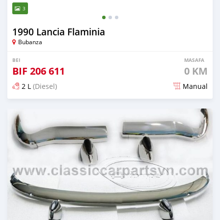
3
1990 Lancia Flaminia
Bubanza
BEI
MASAFA
BIF
206 611
0 KM
2 L
(Diesel)
Manual
Ilitangazwa siku 19 iliopita