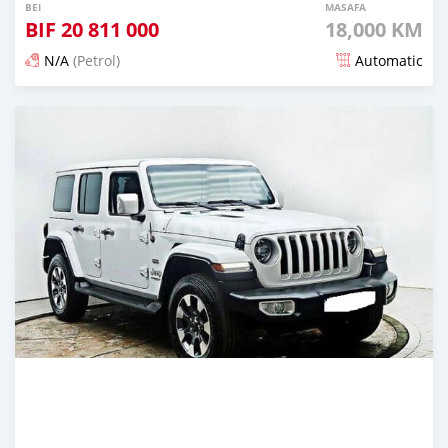
BEI
MASAFA
BIF
20 811 000
18,000 KM
N/A
(Petrol)
Automatic
Ilitangazwa kama mwezi 1 iliopita