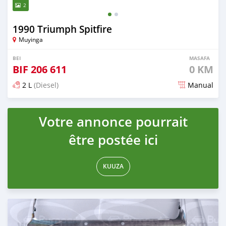
2
1990 Triumph Spitfire
Muyinga
BEI
MASAFA
BIF
206 611
0 KM
2 L
(Diesel)
Manual
Ilitangazwa siku 19 iliopita
Votre annonce pourrait
être postée ici
KUUZA