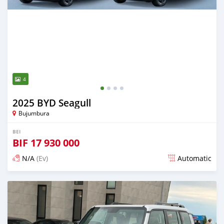
4
2025 BYD Seagull
Bujumbura
BEI
BIF
17 930 000
N/A
(Ev)
Automatic
Ilitangazwa siku 13 iliopita