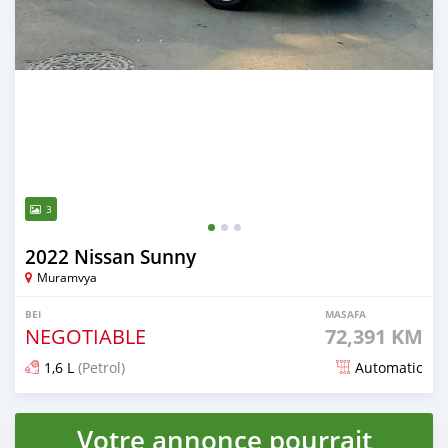
3
2022 Nissan Sunny
Muramvya
BEI
MASAFA
NEGOTIABLE
72,391 KM
1,6 L
(Petrol)
Automatic
Ilitangazwa miezi 3 iliopita
Votre annonce pourrait