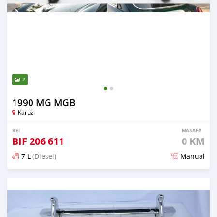
2
1990 MG MGB
Karuzi
BEI
MASAFA
BIF
206 611
0 KM
7 L
(Diesel)
Manual
Ilitangazwa siku 19 iliopita