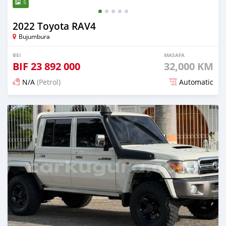
5
2022 Toyota RAV4
Bujumbura
BEI
MASAFA
BIF
23 892 000
32,000 KM
N/A
(Petrol)
Automatic
Ilitangazwa siku 15 iliopita