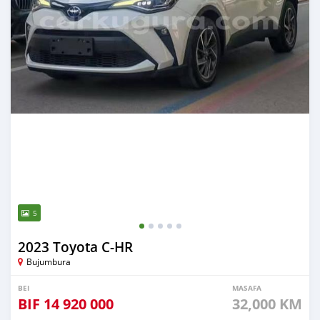
5
2023 Toyota C-HR
Bujumbura
BEI
MASAFA
BIF
14 920 000
32,000 KM