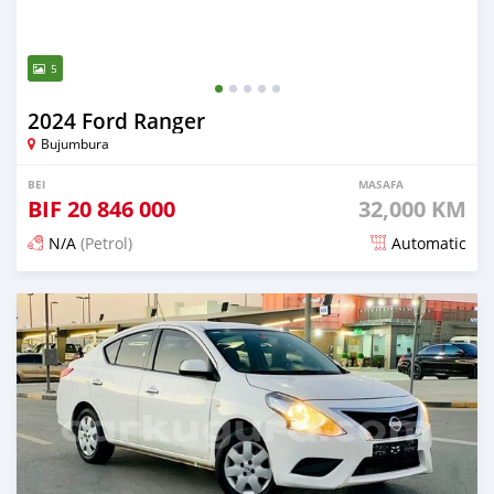
5
2024 Ford Ranger
Bujumbura
BEI
MASAFA
BIF
20 846 000
32,000 KM
N/A
(Petrol)
Automatic
Ilitangazwa miezi 3 iliopita