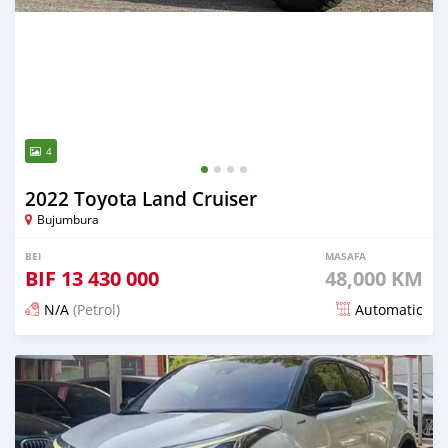
4
2022 Toyota Land Cruiser
Bujumbura
BEI
MASAFA
BIF
13 430 000
48,000 KM
N/A
(Petrol)
Automatic
Ilitangazwa siku 17 iliopita