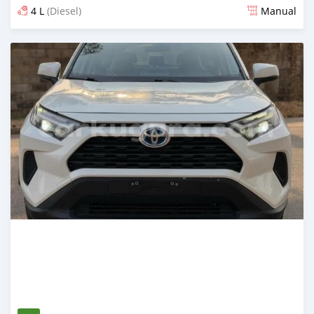
4 L
(Diesel)
Manual
Ilitangazwa siku 14 iliopita