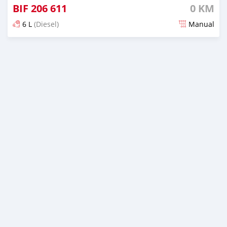
BIF
206 611
0 KM
6 L
(Diesel)
Manual
Ilitangazwa siku 19 iliopita