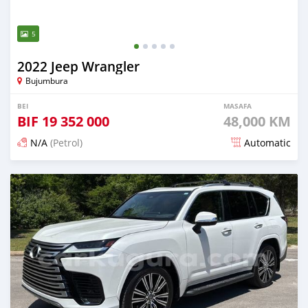
5
2022 Jeep Wrangler
Bujumbura
BEI
MASAFA
BIF
19 352 000
48,000 KM
N/A
(Petrol)
Automatic
Ilitangazwa kama mwezi 1 iliopita