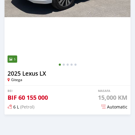
5
2025 Lexus LX
Gitega
BEI
MASAFA
BIF
60 155 000
15,000 KM
6 L
(Petrol)
Automatic
Ilitangazwa kama miezi 2 iliopita