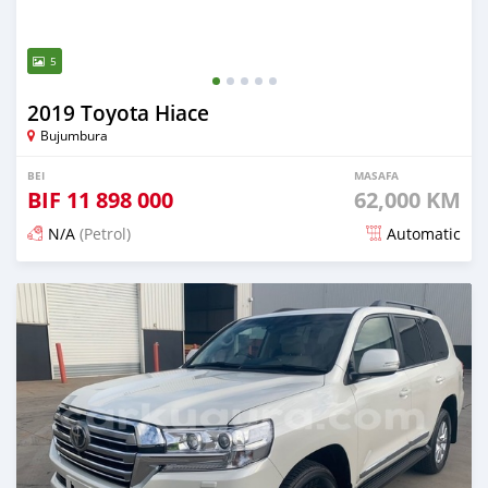
5
2019 Toyota Hiace
Bujumbura
BEI
MASAFA
BIF
11 898 000
62,000 KM
N/A
(Petrol)
Automatic
Ilitangazwa siku 20 iliopita