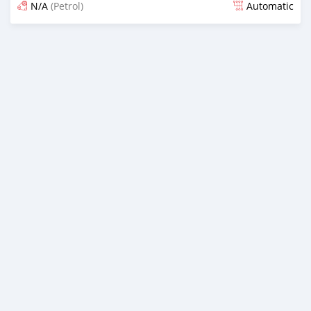
N/A
(Petrol)
Automatic
Ilitangazwa siku 18 iliopita