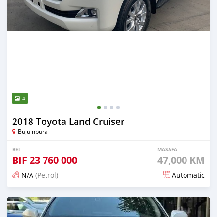
4
2018 Toyota Land Cruiser
Bujumbura
BEI
MASAFA
BIF
23 760 000
47,000 KM
N/A
(Petrol)
Automatic
Ilitangazwa siku 22 iliopita