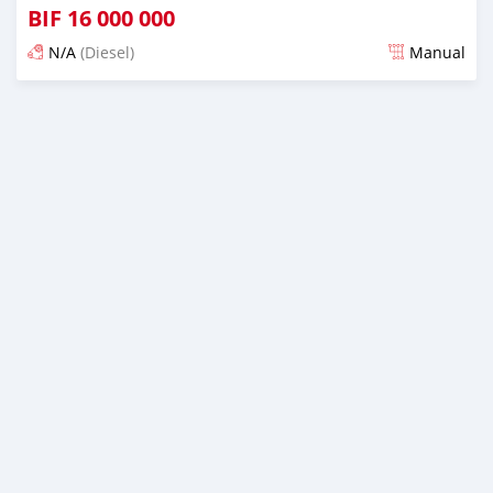
BIF
16 000 000
N/A
(Diesel)
Manual
Ilitangazwa karibia miaka 6 iliopita