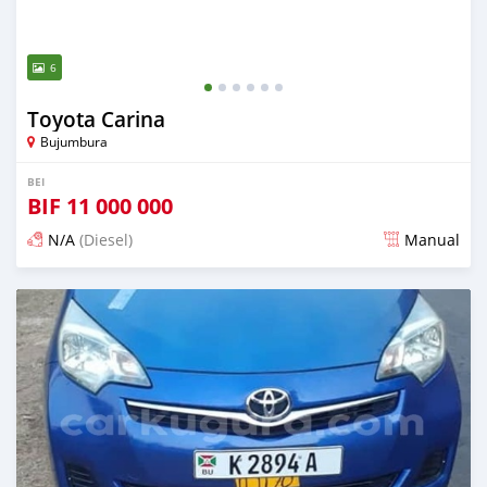
6
Toyota Carina
Bujumbura
BEI
BIF
11 000 000
N/A
(Diesel)
Manual
Ilitangazwa karibia miaka 6 iliopita