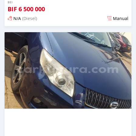
BEI
BIF
6 500 000
N/A
(Diesel)
Manual
Ilitangazwa karibia miaka 6 iliopita