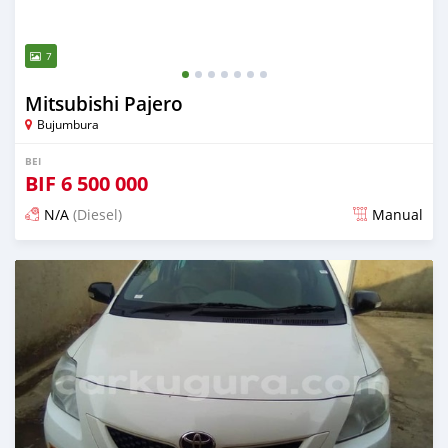
7
Mitsubishi Pajero
Bujumbura
BEI
BIF
6 500 000
N/A
(Diesel)
Manual
Ilitangazwa karibia miaka 6 iliopita