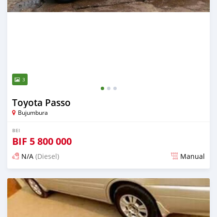
3
Toyota Passo
Bujumbura
BEI
BIF
5 800 000
N/A
(Diesel)
Manual
Ilitangazwa karibia miaka 6 iliopita