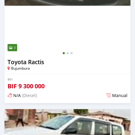
3
Toyota Ractis
Bujumbura
BEI
BIF
9 300 000
N/A
(Diesel)
Manual
Ilitangazwa karibia miaka 6 iliopita