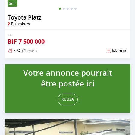
5
Toyota Platz
Bujumbura
BEI
BIF
7 500 000
N/A
(Diesel)
Manual
Ilitangazwa karibia miaka 6 iliopita
Votre annonce pourrait
être postée ici
KUUZA