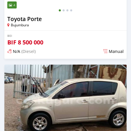
4
Toyota Porte
Bujumbura
BEI
BIF
8 500 000
N/A
(Diesel)
Manual
Ilitangazwa karibia miaka 6 iliopita