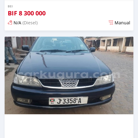
BEI
BIF
8 300 000
N/A
(Diesel)
Manual
Ilitangazwa karibia miaka 6 iliopita