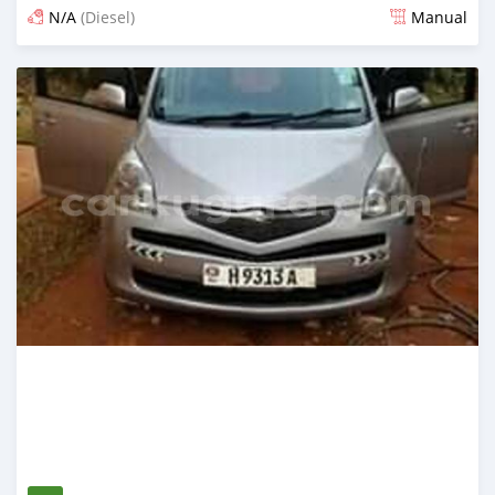
N/A
(Diesel)
Manual
Ilitangazwa karibia miaka 6 iliopita