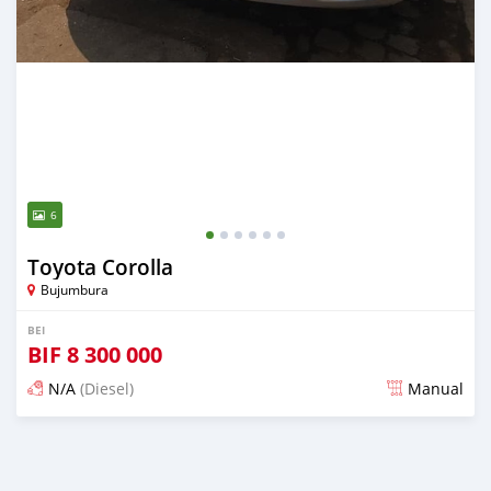
6
Toyota Corolla
Bujumbura
BEI
BIF
8 300 000
N/A
(Diesel)
Manual
Ilitangazwa karibia miaka 6 iliopita