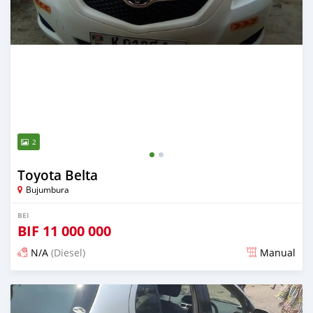
2
Toyota Belta
Bujumbura
BEI
BIF
11 000 000
N/A
(Diesel)
Manual
Ilitangazwa karibia miaka 6 iliopita