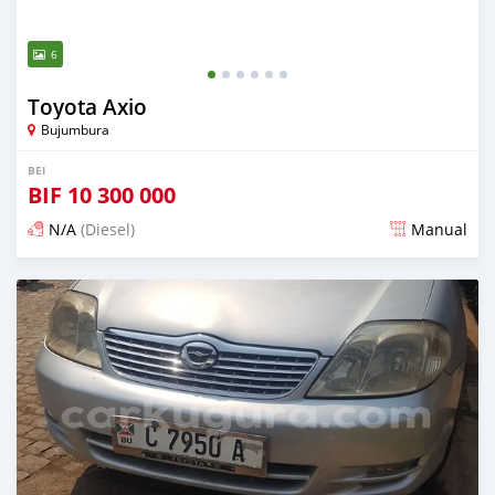
6
Toyota Axio
Bujumbura
BEI
BIF
10 300 000
N/A
(Diesel)
Manual
Ilitangazwa karibia miaka 6 iliopita