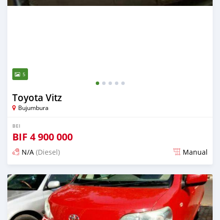
5
Toyota Vitz
Bujumbura
BEI
BIF
4 900 000
N/A
(Diesel)
Manual
Ilitangazwa karibia miaka 6 iliopita