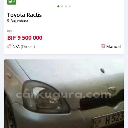
4
Toyota Ractis
Bujumbura
BEI
BIF
9 500 000
N/A
(Diesel)
Manual
Ilitangazwa karibia miaka 6 iliopita