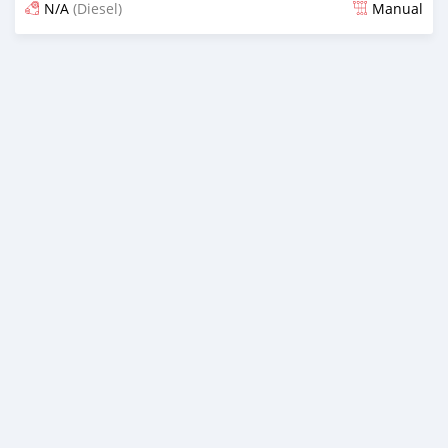
N/A
(Diesel)
Manual
Ilitangazwa karibia miaka 6 iliopita