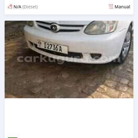
N/A
(Diesel)
Manual
Ilitangazwa karibia miaka 6 iliopita