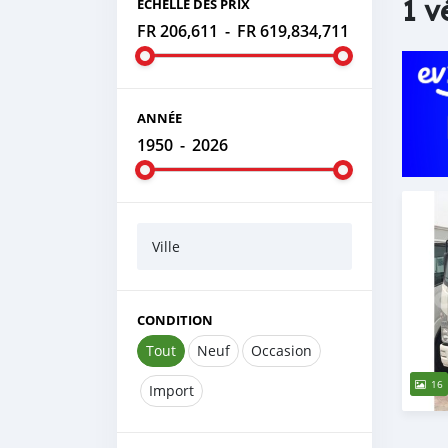
1 v
ÉCHELLE DES PRIX
FR 206,611
-
FR 619,834,711
ANNÉE
1950
-
2026
Ville
CONDITION
Tout
Neuf
Occasion
16
Import