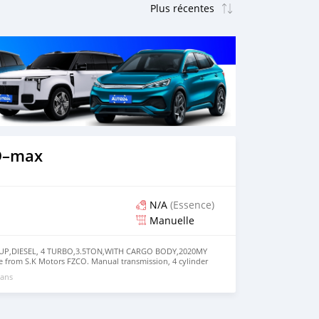
D–max
N/A
(Essence)
Manuelle
KUP,DIESEL, 4 TURBO,3.5TON,WITH CARGO BODY,2020MY
ble from S.K Motors FZCO. Manual transmission, 4 cylinder
ey interior. Never driven, GCC specs.
 ans