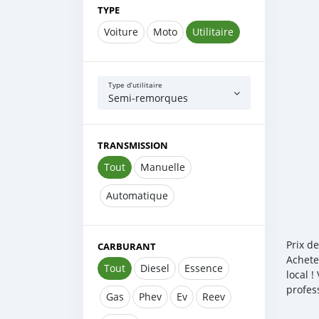
TYPE
Voiture
Moto
Utilitaire
Type d’utilitaire
Semi‒remorques
TRANSMISSION
Tout
Manuelle
Automatique
Prix d
CARBURANT
Achete
Tout
Diesel
Essence
local 
profes
Gas
Phev
Ev
Reev