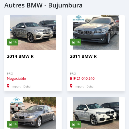
Autres BMW - Bujumbura
16
16
2014 BMW R
2011 BMW R
PRIX
PRIX
Négociable
BIF
21 040 540
Import - Dubai
Import - Dubai
16
16