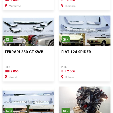
Muramvya
Bubanza
3
3
FERRARI 250 GT SWB
FIAT 124 SPIDER
PRIX
PRIX
BIF
2 066
BIF
2 066
Kirundo
Rohero
4
6