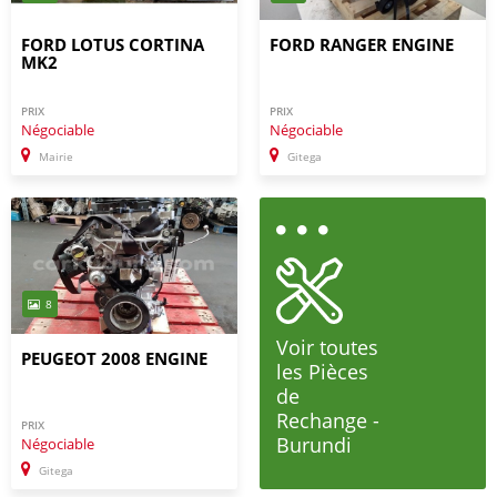
FORD LOTUS CORTINA
FORD RANGER ENGINE
MK2
PRIX
PRIX
Négociable
Négociable
Mairie
Gitega
8
Voir toutes
PEUGEOT 2008 ENGINE
les Pièces
de
Rechange -
PRIX
Burundi
Négociable
Gitega