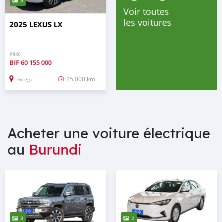
5
Voir toutes
les voitures
2025 LEXUS LX
PRIX
BIF
60 155 000
15 000 km
Gitega
Acheter une voiture électrique
au
Burundi
3
2