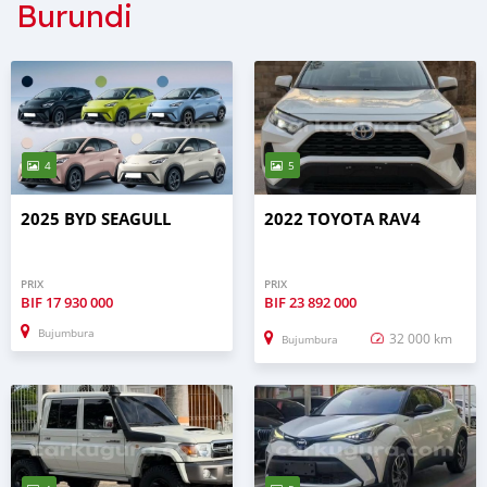
Burundi
4
5
2025 BYD SEAGULL
2022 TOYOTA RAV4
PRIX
PRIX
BIF
17 930 000
BIF
23 892 000
Bujumbura
32 000 km
Bujumbura