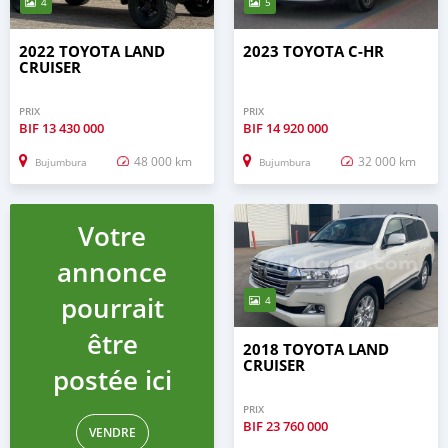
4
5
2022 TOYOTA LAND
2023 TOYOTA C-HR
CRUISER
PRIX
PRIX
BIF
13 430 000
BIF
14 920 000
48 000 km
32 000 km
Bujumbura
Bujumbura
Votre
annonce
pourrait
4
être
2018 TOYOTA LAND
CRUISER
postée ici
PRIX
BIF
23 760 000
VENDRE