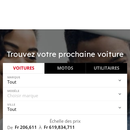
Trouvez votre prochaine voiture
VOITURES
MOTOS
UTILITAIRES
MARQUE
MODÈLE
VILLE
Échelle des prix
Fr 206,611
Fr 619,834,711
De
À