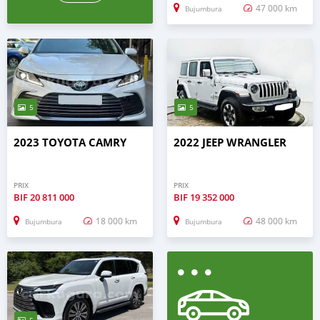
47 000 km
Bujumbura
5
5
2023 TOYOTA CAMRY
2022 JEEP WRANGLER
PRIX
PRIX
BIF
20 811 000
BIF
19 352 000
18 000 km
48 000 km
Bujumbura
Bujumbura