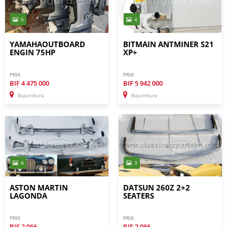
5
4
YAMAHAOUTBOARD
BITMAIN ANTMINER S21
ENGIN 75HP
XP+
PRIX
PRIX
BIF
4 475 000
BIF
5 942 000
Bujumbura
Bujumbura
4
3
ASTON MARTIN
DATSUN 260Z 2+2
LAGONDA
SEATERS
PRIX
PRIX
BIF
2 066
BIF
2 066