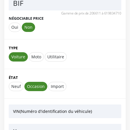
BIF
Gamme de prix de 206611 à 619834710
NÉGOCIABLE PRICE
Oui
Non
TYPE
Voiture
Moto
Utilitaire
ÉTAT
Neuf
Occasion
Import
VIN(Numéro d'identification du véhicule)