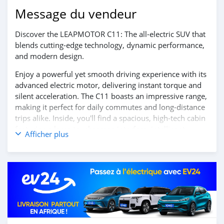
Message du vendeur
Discover the LEAPMOTOR C11: The all-electric SUV that
blends cutting-edge technology, dynamic performance,
and modern design.
Enjoy a powerful yet smooth driving experience with its
advanced electric motor, delivering instant torque and
silent acceleration. The C11 boasts an impressive range,
making it perfect for daily commutes and long-distance
trips alike. Inside, you'll find a spacious, high-tech cabin
featuring a large touchscreen interface, intelligent
Afficher plus
connectivity options, and the latest driver-assistance
systems for enhanced safety and convenience.
Step into the future of electric mobility with the
LEAPMOTOR C11.
Contact us today to learn more and book your test
drive!