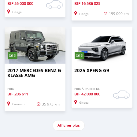
BIF
55 000 000
BIF
16 536 825
Gitega
199 000 km
Gitega
3
3
2017 MERCEDES-BENZ G-
2025 XPENG G9
KLASSE AMG
PRIX
PRIX À PARTIR DE
BIF
206 611
BIF
42 000 000
Gitega
35 973 km
Cankuzo
Afficher plus