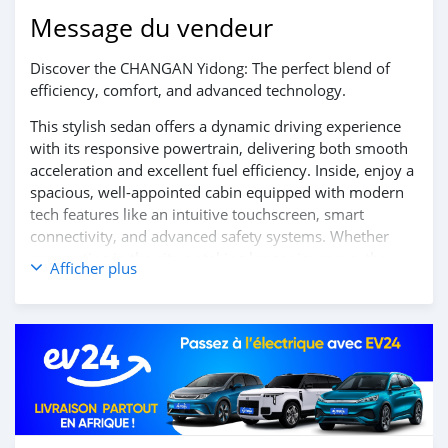
Message du vendeur
Discover the CHANGAN Yidong: The perfect blend of
efficiency, comfort, and advanced technology.
This stylish sedan offers a dynamic driving experience
with its responsive powertrain, delivering both smooth
acceleration and excellent fuel efficiency. Inside, enjoy a
spacious, well-appointed cabin equipped with modern
tech features like an intuitive touchscreen, smart
connectivity, and advanced safety systems. Whether
commuting in the city or taking longer journeys, the
Afficher plus
CHANGAN Yidong ensures a comfortable and reliable
ride every time.
Contact us today to learn more and schedule your test
drive!