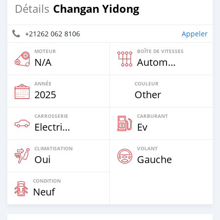
Changan Yidong
Détails
+21262 062 8106
Appeler
MOTEUR
BOÎTE DE VITESSES
N/A
Automatique
ANNÉE
COULEUR
2025
Other
CARROSSERIE
CARBURANT
Electric EV
Ev
CLIMATISATION
VOLANT
Oui
Gauche
CONDITION
Neuf