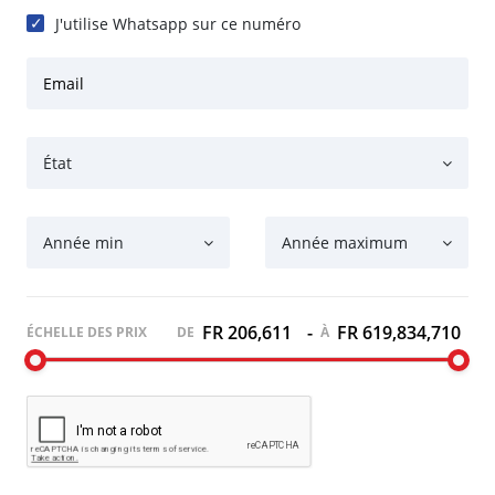
J'utilise Whatsapp sur ce numéro
Email
État
Année min
Année maximum
FR 206,611
-
FR 619,834,710
ÉCHELLE DES PRIX
DE
À