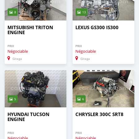
8
13
MITSUBISHI TRITON
LEXUS GS300 IS300
ENGINE
PRIX
PRIX
Négociable
Négociable
Gitega
Gitega
5
6
HYUNDAI TUCSON
CHRYSLER 300C SRT8
ENGINE
PRIX
PRIX
Négociable
Négociable