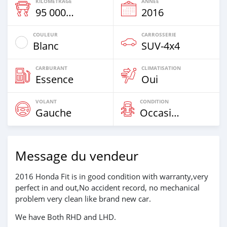
KILOMÉTRAGE
ANNÉE
95 000 Km
2016
COULEUR
CARROSSERIE
Blanc
SUV‒4x4
CARBURANT
CLIMATISATION
Essence
Oui
VOLANT
CONDITION
Gauche
Occasion
Message du vendeur
2016 Honda Fit is in good condition with warranty,very
perfect in and out,No accident record, no mechanical
problem very clean like brand new car.
We have Both RHD and LHD.