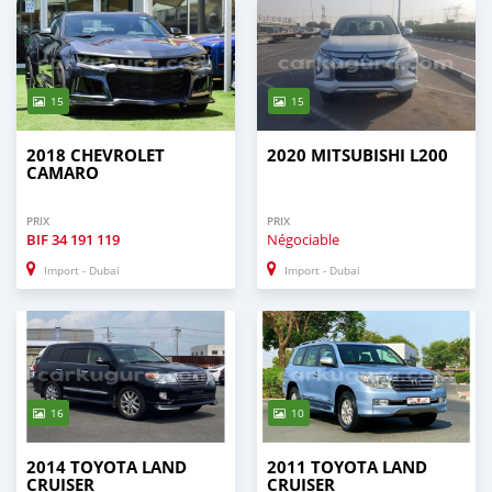
15
15
2018 CHEVROLET
2020 MITSUBISHI L200
CAMARO
PRIX
PRIX
BIF
34 191 119
Négociable
Import - Dubai
Import - Dubai
16
10
2014 TOYOTA LAND
2011 TOYOTA LAND
CRUISER
CRUISER