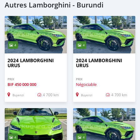
Autres Lamborghini - Burundi
4
4
2024 LAMBORGHINI
2024 LAMBORGHINI
URUS
URUS
PRIX
PRIX
BIF
450 000 000
Négociable
4 700 km
4 700 km
Buyenzi
Buyenzi
4
4