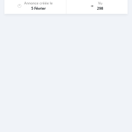
Annonce créée le
Vu
5 Février
298