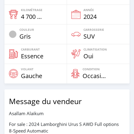
KILOMÉTRAGE
ANNÉE
4 700 Km
2024
COULEUR
CARROSSERIE
Gris
SUV
CARBURANT
CLIMATISATION
Essence
Oui
VOLANT
CONDITION
Gauche
Occasion
Message du vendeur
Asallam Alaikum
For sale : 2024 Lamborghini Urus S AWD Full options
8-Speed Automatic