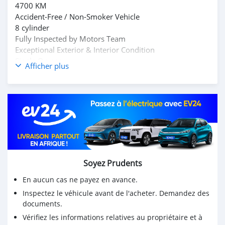
4700 KM
Accident-Free / Non-Smoker Vehicle
8 cylinder
Fully Inspected by Motors Team
Exceptional Exterior & Interior Condition
Single Owner
Afficher plus
Vehicle Driven with Fully Care & Properly Maintained.
The Vehicle is in Perfect Condition from inside &
Outside.
100% Trusted & Very Reliable Vehicle Everything is in
Perfectly Working Condition. No Electrically &
Mechanically Issues. You don't require to do any major
or minor service at all. Just Buy & Drive.
Soyez Prudents
For More Info : Mohd000971@hotmail.com
En aucun cas ne payez en avance.
Inspectez le véhicule avant de l'acheter. Demandez des
documents.
Vérifiez les informations relatives au propriétaire et à