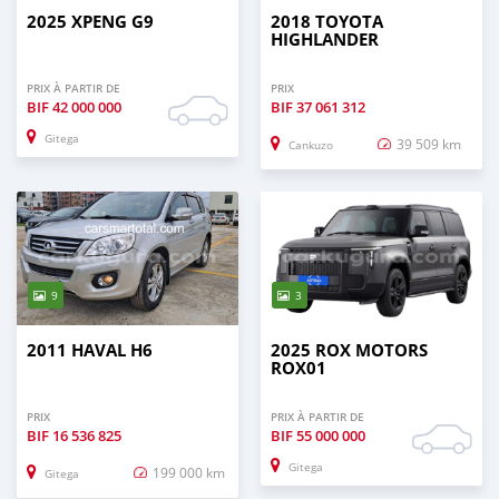
2025 XPENG G9
2018 TOYOTA
HIGHLANDER
PRIX À PARTIR DE
PRIX
BIF
42 000 000
BIF
37 061 312
Gitega
39 509 km
Cankuzo
9
3
2011 HAVAL H6
2025 ROX MOTORS
ROX01
PRIX
PRIX À PARTIR DE
BIF
16 536 825
BIF
55 000 000
Gitega
199 000 km
Gitega