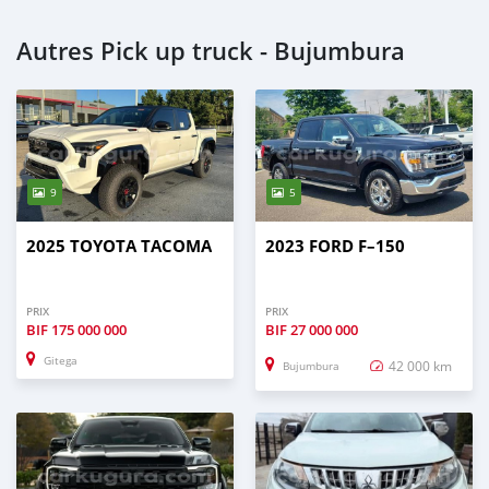
Autres Pick up truck - Bujumbura
9
5
2025 TOYOTA TACOMA
2023 FORD F–150
PRIX
PRIX
BIF
175 000 000
BIF
27 000 000
Gitega
42 000 km
Bujumbura