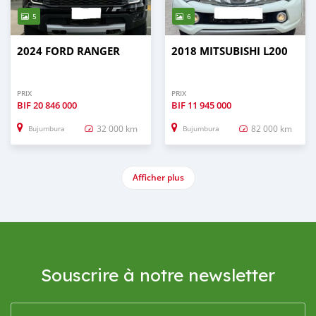
5
6
2024 FORD RANGER
2018 MITSUBISHI L200
PRIX
PRIX
BIF
20 846 000
BIF
11 945 000
32 000 km
82 000 km
Bujumbura
Bujumbura
Afficher plus
Souscrire à notre newsletter