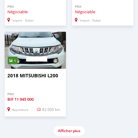
PRIX
PRIX
Négociable
Négociable
Import - Dubai
Import - Dubai
6
2018 MITSUBISHI L200
PRIX
BIF
11 945 000
82 000 km
Bujumbura
Afficher plus