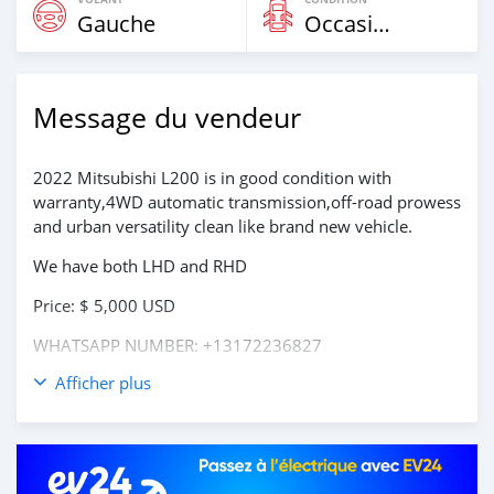
Gauche
Occasion
Message du vendeur
2022 Mitsubishi L200 is in good condition with
warranty,4WD automatic transmission,off-road prowess
and urban versatility clean like brand new vehicle.
We have both LHD and RHD
Price: $ 5,000 USD
WHATSAPP NUMBER: +13172236827
Afficher plus
CONTACT EMAIL: lucansachezs@hotmail.com