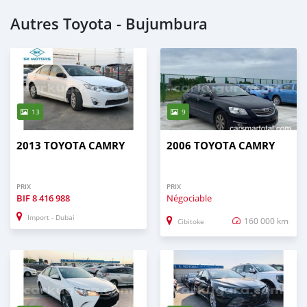
Autres Toyota - Bujumbura
13
9
2013 TOYOTA CAMRY
2006 TOYOTA CAMRY
PRIX
PRIX
BIF
8 416 988
Négociable
Import - Dubai
160 000 km
Cibitoke