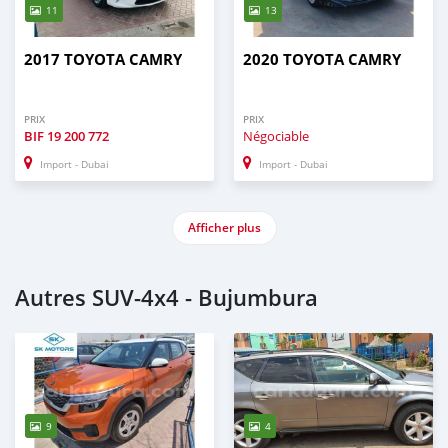
11
13
2017 TOYOTA CAMRY
2020 TOYOTA CAMRY
PRIX
PRIX
BIF
19 200 772
Négociable
Import - Dubai
Import - Dubai
Afficher plus
Autres SUV‒4x4 - Bujumbura
9
4