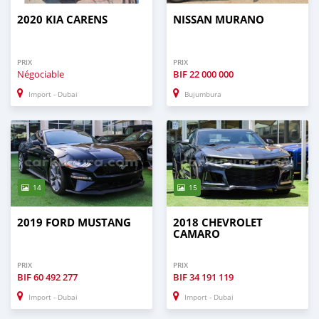
2020 KIA CARENS
NISSAN MURANO
PRIX
PRIX
Négociable
BIF
22 000 000
Import - Dubai
Bujumbura
14
15
2019 FORD MUSTANG
2018 CHEVROLET
CAMARO
PRIX
PRIX
BIF
60 492 277
BIF
34 191 119
Import - Dubai
Import - Dubai