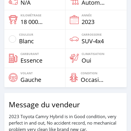
N/A
Automatique
KILOMÉTRAGE
ANNÉE
18 000 Km
2023
COULEUR
CARROSSERIE
Blanc
SUV‒4x4
CARBURANT
CLIMATISATION
Essence
Oui
VOLANT
CONDITION
Gauche
Occasion
Message du vendeur
2023 Toyota Camry Hybrid is in Good condition, very
perfect in and out, No accident record, no mechanical
problem very clean like brand new car.