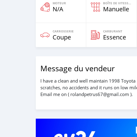
MOTEUR
BOÎTE DE VITESSES
N/A
Manuelle
CARROSSERIE
CARBURANT
Coupe
Essence
Message du vendeur
I have a clean and well maintain 1998 Toyota 
scratches, no accidents and it runs on low mi
Email me on ( rolandpetrus67@gmail.com ).