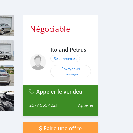
Négociable
Roland Petrus
Ses annonces
Envoyer un
message
Appeler le vendeur
+2577 956 4321
Appeler
Faire une offre