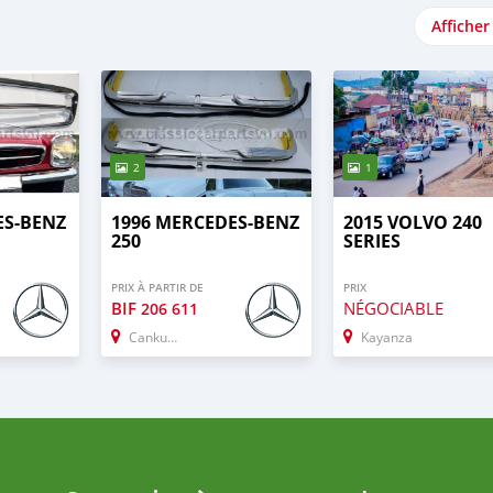
Afficher
2
1
ES-BENZ
1996 MERCEDES-BENZ
2015 VOLVO 240
250
SERIES
PRIX À PARTIR DE
PRIX
BIF
NÉGOCIABLE
206 611
Cankuzo
Kayanza