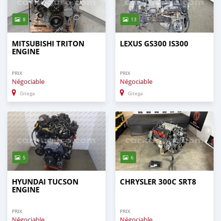
8
13
MITSUBISHI TRITON
LEXUS GS300 IS300
ENGINE
PRIX
PRIX
Négociable
Négociable
Gitega
Gitega
5
6
HYUNDAI TUCSON
CHRYSLER 300C SRT8
ENGINE
PRIX
PRIX
Négociable
Négociable