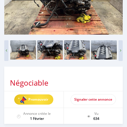
Négociable
Promouvoir
Signaler cette annonce
Annonce créée le
Vu
1 Février
634