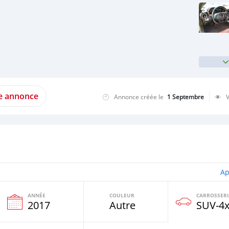
te annonce
Annonce créée le
1 Septembre
Ap
ANNÉE
COULEUR
CARROSSERI
e
2017
Autre
SUV‒4