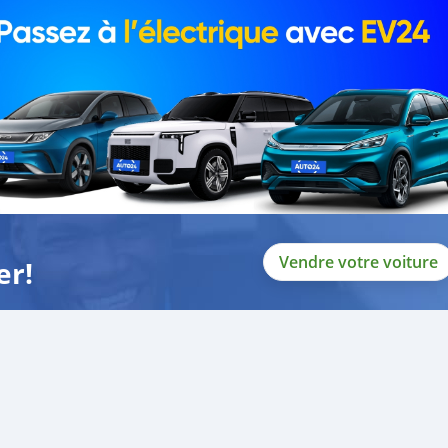
0% DOWN PAYMENT.
 CAR BEFORE YOU COME.
t and without down payment as well.
ows:
Vendre votre voiture
er!