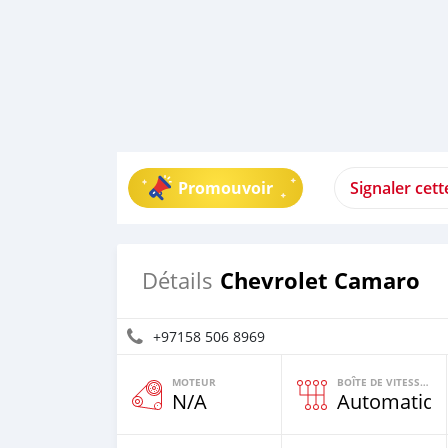
Promouvoir
Signaler cet
Chevrolet Camaro
Détails
+97158 506 8969
MOTEUR
BOÎTE DE VITESSES
N/A
Automatiqu