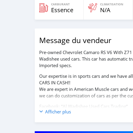
CARBURANT
CLIMATISATION
Essence
N/A
Message du vendeur
Pre-owned Chevrolet Camaro RS V6 With Z71 bo
Wadishee used cars. This car has automatic tr
Imported specs.
Our expertise is in sports cars and we have a
CARS IN CASH!!
We are expert in American Muscle cars and w
we can do customization of cars as per the c
Facebook: “Al Wadishee Used Cars Trading”
Afficher plus
Instagram: #alwadishee289
289