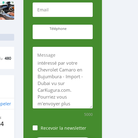
Email
Téléphone
Message
Vu
480
peler
5000
E
x4
Recevoir la newsletter