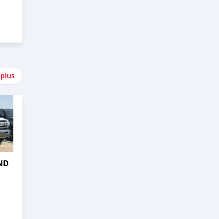
 plus
ND