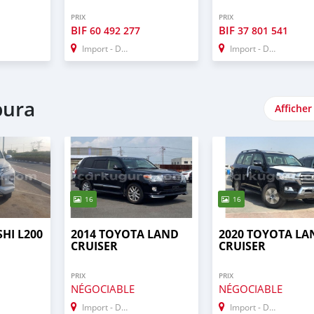
PRIX
PRIX
BIF
BIF
60 492 277
37 801 541
Import - Dubai
Import - Dubai
bura
Afficher
16
16
SHI L200
2014 TOYOTA LAND
2020 TOYOTA LA
CRUISER
CRUISER
PRIX
PRIX
NÉGOCIABLE
NÉGOCIABLE
Import - Dubai
Import - Dubai