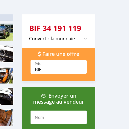
BIF
34 191 119
Convertir la monnaie
Faire une offre
Prix
BIF
Envoyer un
message au vendeur
Nom