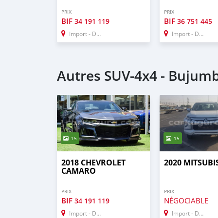
PRIX
PRIX
BIF
BIF
34 191 119
36 751 445
Import - Dubai
Import - Dubai
Autres SUV‒4x4 - Bujum
15
15
2018 CHEVROLET
2020 MITSUBI
CAMARO
PRIX
PRIX
BIF
NÉGOCIABLE
34 191 119
Import - Dubai
Import - Dubai