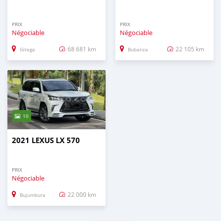
PRIX
PRIX
Négociable
Négociable
68 681 km
22 105 km
Gitega
Bubanza
10
2021 LEXUS LX 570
PRIX
Négociable
22 000 km
Bujumbura