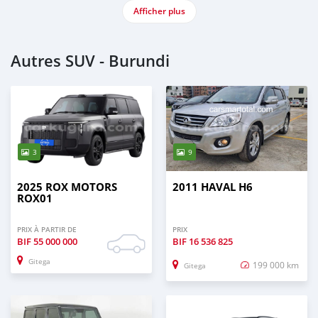
Afficher plus
Autres SUV - Burundi
3
9
2025 ROX MOTORS
2011 HAVAL H6
ROX01
PRIX À PARTIR DE
PRIX
BIF
55 000 000
BIF
16 536 825
Gitega
199 000 km
Gitega