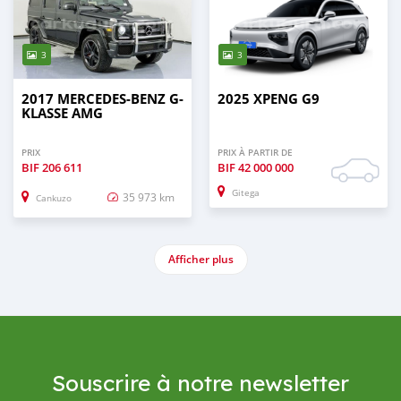
3
3
2017 MERCEDES-BENZ G-
2025 XPENG G9
KLASSE AMG
PRIX
PRIX À PARTIR DE
BIF
206 611
BIF
42 000 000
Gitega
35 973 km
Cankuzo
Afficher plus
Souscrire à notre newsletter