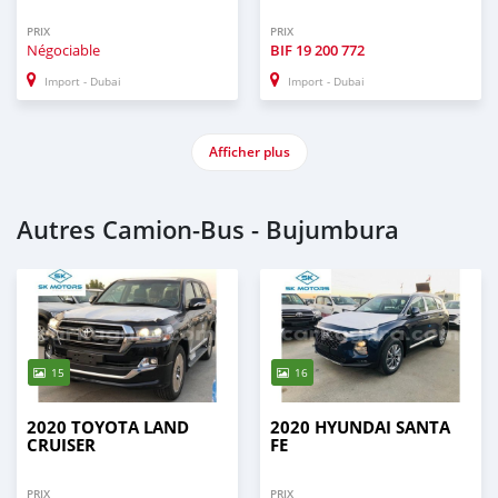
PRIX
PRIX
Négociable
BIF
19 200 772
Import - Dubai
Import - Dubai
Afficher plus
Autres Camion‒Bus - Bujumbura
15
16
2020 TOYOTA LAND
2020 HYUNDAI SANTA
CRUISER
FE
PRIX
PRIX