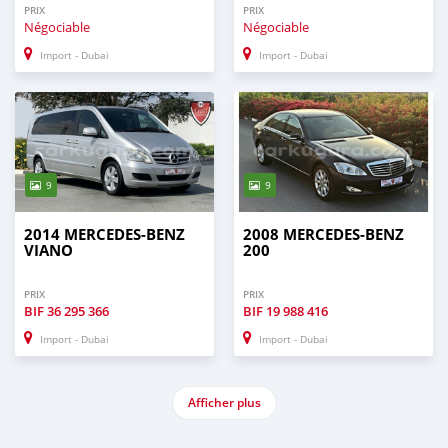
PRIX
PRIX
Négociable
Négociable
Import - Dubai
Import - Dubai
9
9
2014 MERCEDES-BENZ
2008 MERCEDES-BENZ
VIANO
200
PRIX
PRIX
BIF
36 295 366
BIF
19 988 416
Import - Dubai
Import - Dubai
Afficher plus