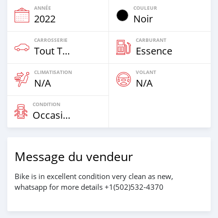
ANNÉE
COULEUR
2022
Noir
CARROSSERIE
CARBURANT
Tout Terrain
Essence
CLIMATISATION
VOLANT
N/A
N/A
CONDITION
Occasion
Message du vendeur
Bike is in excellent condition very clean as new,
whatsapp for more details +1(502)532-4370