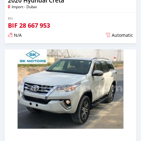
2020 Hyundai Creta
Import - Dubai
BEI
BIF
28 667 953
N/A
Automatic
Ilitangazwa karibia miaka 6 iliopita