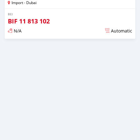
Import - Dubai
BEI
BIF
11 813 102
N/A
Automatic
Ilitangazwa karibia miaka 6 iliopita