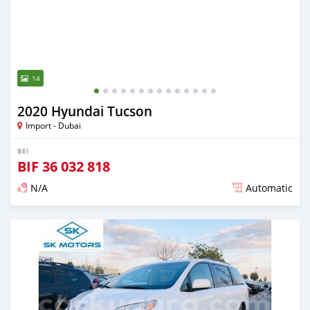
14
2020 Hyundai Tucson
Import - Dubai
BEI
BIF
36 032 818
N/A
Automatic
Ilitangazwa karibia miaka 6 iliopita