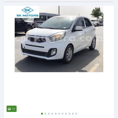
Ilitangazwa karibia miaka 6 iliopita
11