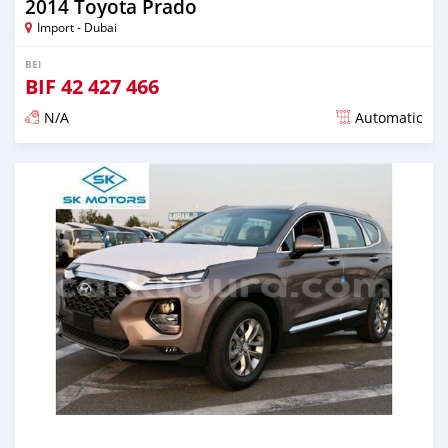
2014 Toyota Prado
Import - Dubai
BEI
BIF
42 427 466
N/A
Automatic
Ilitangazwa karibia miaka 6 iliopita