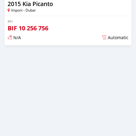
2015 Kia Picanto
Import - Dubai
BEI
BIF
10 256 756
N/A
Automatic
Ilitangazwa karibia miaka 6 iliopita