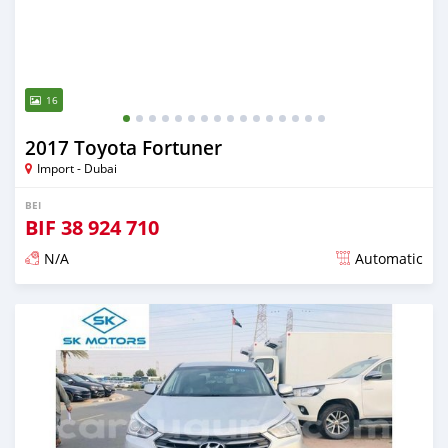
16
2017 Toyota Fortuner
Import - Dubai
BEI
BIF
38 924 710
N/A
Automatic
Ilitangazwa karibia miaka 6 iliopita