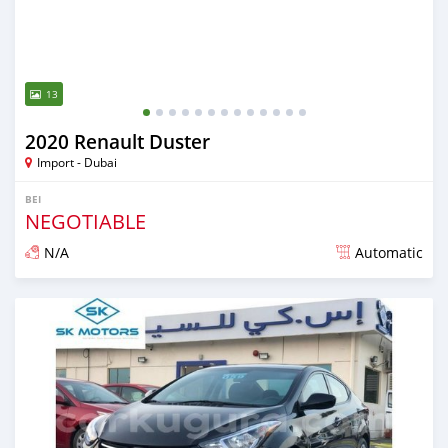
13
2020 Renault Duster
Import - Dubai
BEI
NEGOTIABLE
N/A
Automatic
Ilitangazwa karibia miaka 6 iliopita