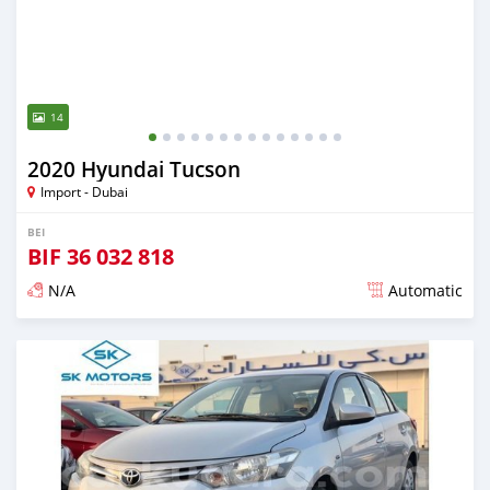
14
2020 Hyundai Tucson
Import - Dubai
BEI
BIF
36 032 818
N/A
Automatic
Ilitangazwa karibia miaka 6 iliopita