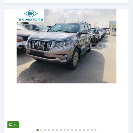
Ilitangazwa karibia miaka 6 iliopita
16