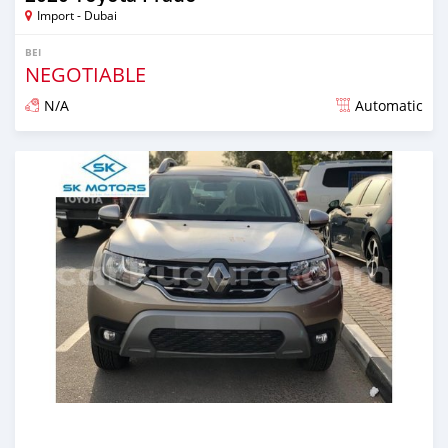
Import - Dubai
BEI
NEGOTIABLE
N/A
Automatic
Ilitangazwa karibia miaka 6 iliopita