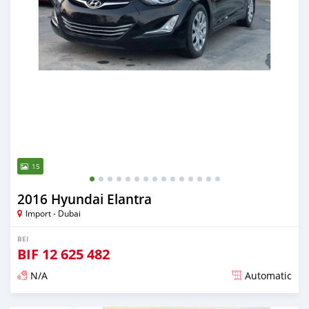
15
2016 Hyundai Elantra
Import - Dubai
BEI
BIF
12 625 482
N/A
Automatic
Ilitangazwa karibia miaka 6 iliopita