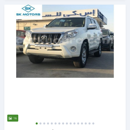
Ilitangazwa karibia miaka 6 iliopita
16