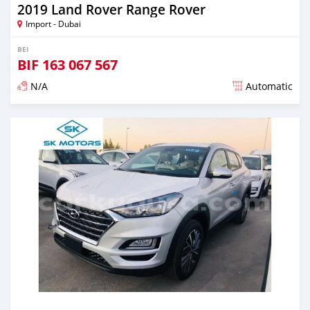
2019 Land Rover Range Rover
Import - Dubai
BEI
BIF
163 067 567
N/A
Automatic
Ilitangazwa karibia miaka 6 iliopita