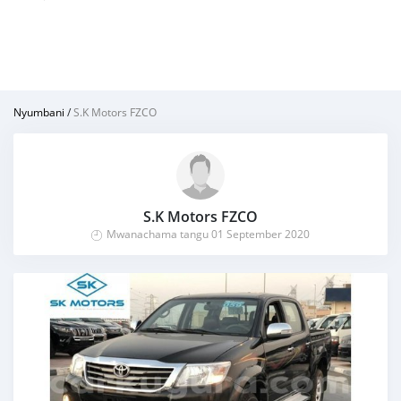
Nyumbani
/
S.K Motors FZCO
S.K Motors FZCO
Mwanachama tangu 01 September 2020