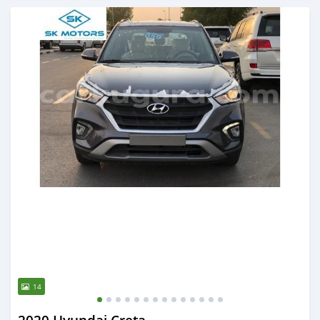
Ilitangazwa karibia miaka 6 iliopita
14