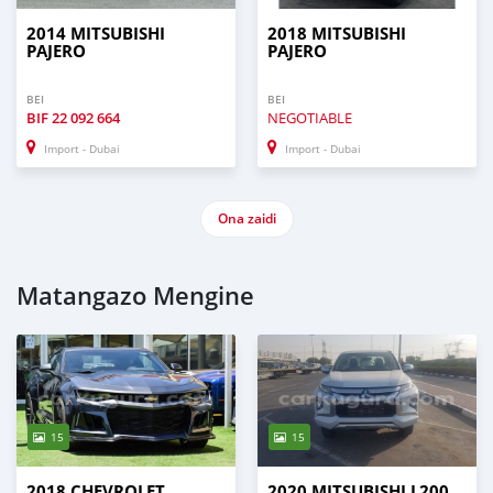
2014 MITSUBISHI
2018 MITSUBISHI
PAJERO
PAJERO
BEI
BEI
BIF
22 092 664
NEGOTIABLE
Import - Dubai
Import - Dubai
Ona zaidi
Matangazo Mengine
15
15
2018 CHEVROLET
2020 MITSUBISHI L200