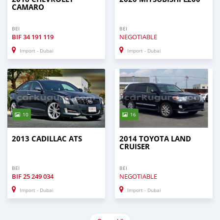
CAMARO
BEI
BEI
BIF
34 191 119
NEGOTIABLE
Import - Dubai
Import - Dubai
10
16
2013 CADILLAC ATS
2014 TOYOTA LAND
CRUISER
BEI
BEI
BIF
25 249 034
NEGOTIABLE
Import - Dubai
Import - Dubai