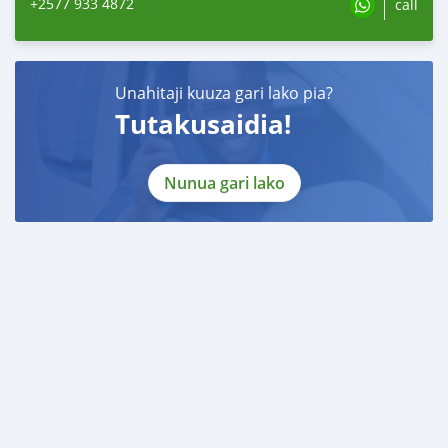
+2577 933 4872
call
Unahitaji kuuza gari lako pia?
Tutakusaidia!
Nunua gari lako