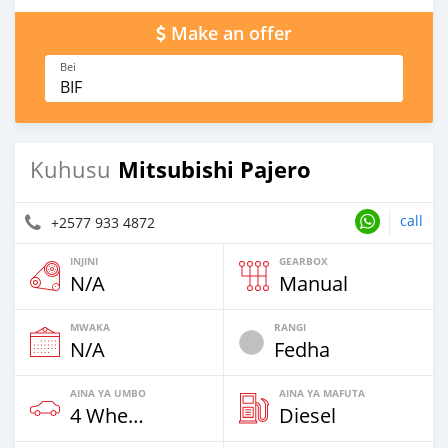
Make an offer
Bei
BIF
Mitsubishi Pajero
Kuhusu
call
+2577 933 4872
INJINI
GEARBOX
N/A
Manual
MWAKA
RANGI
N/A
Fedha
AINA YA UMBO
AINA YA MAFUTA
4 Wheel Drives & SUVs
Diesel