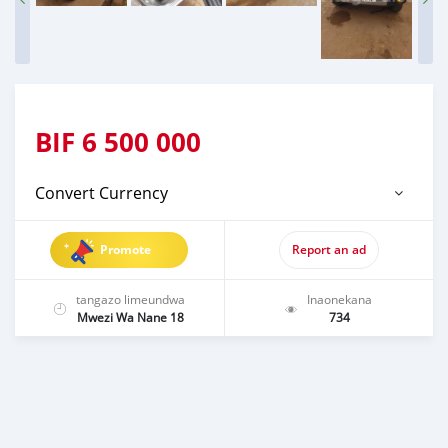
BIF
6 500 000
Convert Currency
Promote
Report an ad
tangazo limeundwa
Inaonekana
Mwezi Wa Nane 18
734