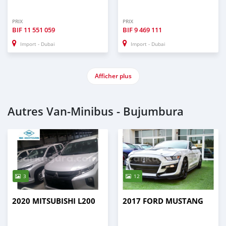
PRIX
PRIX
BIF
11 551 059
BIF
9 469 111
Import - Dubai
Import - Dubai
Afficher plus
Autres Van‒Minibus - Bujumbura
3
12
2020 MITSUBISHI L200
2017 FORD MUSTANG