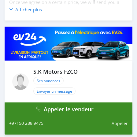
Once we agree on a certain price, we will send you a
proforma invoice for the banking transaction. 4. After
Afficher plus
you pay the car price, we arrange your shipment, and
load your car towards your destination. 5. Post loading
your car, we send you the BL copy confirmation. 6.
Once you receive your car, you confirm us, and we are
done with the process. We are taking these steps to
ensure that our clients do not have to Travel. And please
note, SK Motors is one of the leading car exporters in
UAE, and we put a high emphasize on our customer
satisfaction. We are always here, to he
S.K Motors FZCO
Ses annonces
Envoyer un message
Appeler le vendeur
+97150 288 9475
Appeler