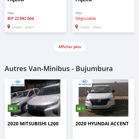
PRIX
PRIX
BIF
22 092 664
Négociable
Import - Dubai
Import - Dubai
Afficher plus
Autres Van‒Minibus - Bujumbura
3
8
2020 MITSUBISHI L200
2020 HYUNDAI ACCENT