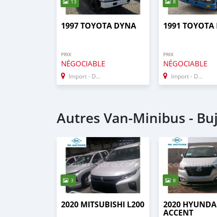
13
8
1997 TOYOTA DYNA
1991 TOYOTA
PRIX
PRIX
NÉGOCIABLE
NÉGOCIABLE
Import - Dubai
Import - Dubai
Autres Van‒Minibus - B
3
8
2020 MITSUBISHI L200
2020 HYUNDA
ACCENT