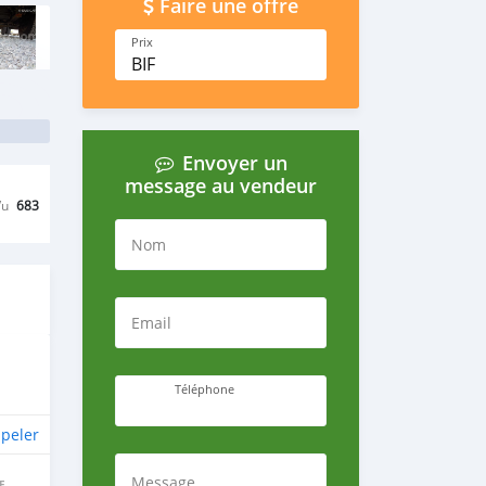
Faire une offre
Prix
BIF
Envoyer un
message au vendeur
Vu
683
Nom
Email
Téléphone
peler
Message
E