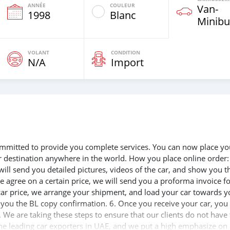
ANNÉE
COULEUR
Van‒
1998
Blanc
Minibu
VOLANT
CONDITION
N/A
Import
 committed to provide you complete services. You can now place yo
ur destination anywhere in the world. How you place online order:
will send you detailed pictures, videos of the car, and show you t
e agree on a certain price, we will send you a proforma invoice f
 car price, we arrange your shipment, and load your car towards y
d you the BL copy confirmation. 6. Once you receive your car, you
 We are taking these steps to ensure that our clients do not have 
the leading car exporters in UAE, and we put a high emphasize on