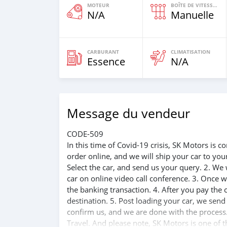
MOTEUR
BOÎTE DE VITESSES
N/A
Manuelle
CARBURANT
CLIMATISATION
Essence
N/A
Message du vendeur
CODE-509
In this time of Covid-19 crisis, SK Motors is
order online, and we will ship your car to yo
Select the car, and send us your query. 2. We 
car on online video call conference. 3. Once w
the banking transaction. 4. After you pay the
destination. 5. Post loading your car, we sen
confirm us, and we are done with the process.
Travel. And please note, SK Motors is one of 