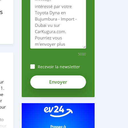
s
5000
Recevoir la newsletter
ur
 1.
he
or
our
to
 our