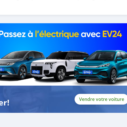
 help you, and guide you towards the
Vendre votre voiture
er!