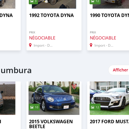
3
12
 DYNA
1992 TOYOTA DYNA
1990 TOYOTA DY
PRIX
PRIX
NÉGOCIABLE
NÉGOCIABLE
Import - Dubai
Import - Dubai
ujumbura
Afficher
10
12
I
2015 VOLKSWAGEN
2017 FORD MUS
BEETLE