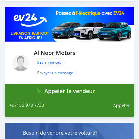
Thousands of vehicles are available for the customer to
purchase online from Al Noor Motors inventory. We
have a wide range of cars and you can be assured that
you will find the best quality cars here at a good
bargain. If you wish to visit any of our companies
around globe to purchase directly, FOB or CIF rates can
also be negotiated upon request. All the prices are
negotiable and all inquiries are welcome.
Al Noor Motors
Ses annonces
SHIPMENT
We p
Envoyer un message
Appeler le vendeur
+97155 978 7730
Appeler
Besoin de vendre votre voiture?