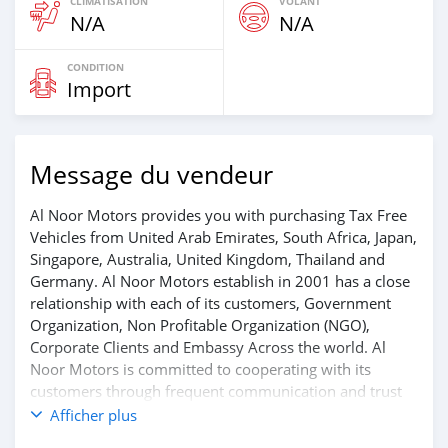
CLIMATISATION
VOLANT
N/A
N/A
CONDITION
Import
Message du vendeur
Al Noor Motors provides you with purchasing Tax Free
Vehicles from United Arab Emirates, South Africa, Japan,
Singapore, Australia, United Kingdom, Thailand and
Germany. Al Noor Motors establish in 2001 has a close
relationship with each of its customers, Government
Organization, Non Profitable Organization (NGO),
Corporate Clients and Embassy Across the world. Al
Noor Motors is committed to cooperating with its
customers through frequent communication and trust
in order to facilitate the completion of a transaction and
Afficher plus
the settlement of any problem on either side.