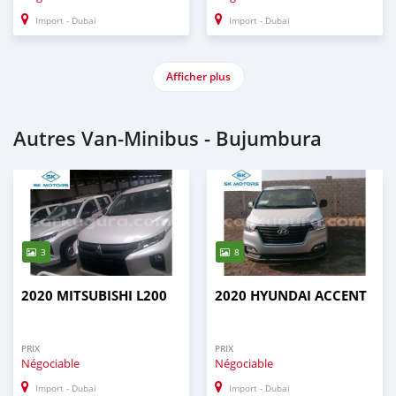
Import - Dubai
Import - Dubai
Afficher plus
Autres Van‒Minibus - Bujumbura
3
8
2020 MITSUBISHI L200
2020 HYUNDAI ACCENT
PRIX
PRIX
Négociable
Négociable
Import - Dubai
Import - Dubai