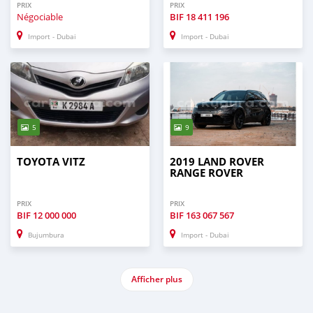
PRIX
PRIX
Négociable
BIF
18 411 196
Import - Dubai
Import - Dubai
5
9
TOYOTA VITZ
2019 LAND ROVER
RANGE ROVER
PRIX
PRIX
BIF
12 000 000
BIF
163 067 567
Bujumbura
Import - Dubai
Afficher plus