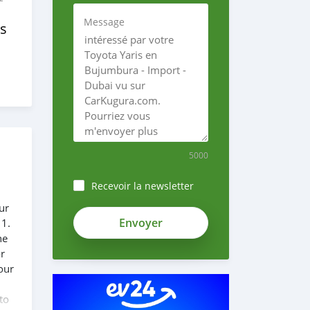
Message
s
5000
Recevoir la newsletter
ur
QGA71sZaZf9umWW688vx
 1.
he
or
our
to