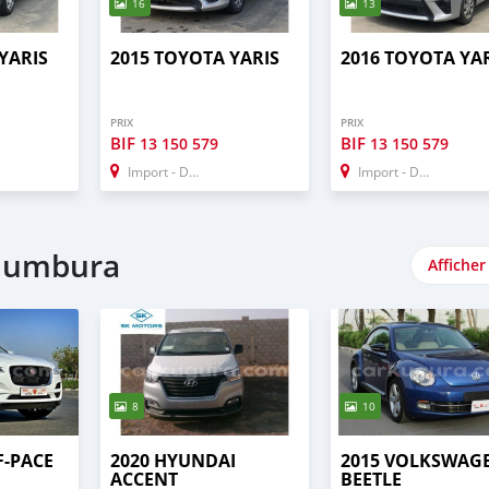
16
13
YARIS
2015 TOYOTA YARIS
2016 TOYOTA YA
PRIX
PRIX
BIF
BIF
13 150 579
13 150 579
Import - Dubai
Import - Dubai
ujumbura
Afficher
8
10
F-PACE
2020 HYUNDAI
2015 VOLKSWAG
ACCENT
BEETLE