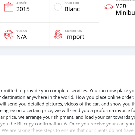
ANNÉE
COULEUR
Van‒
e
2015
Blanc
Minibu
VOLANT
CONDITION
N/A
Import
 committed to provide you complete services. You can now place yo
ur destination anywhere in the world. How you place online order:
will send you detailed pictures, videos of the car, and show you t
e agree on a certain price, we will send you a proforma invoice f
 car price, we arrange your shipment, and load your car towards y
d you the BL copy confirmation. 6. Once you receive your car, you
 We are taking these steps to ensure that our clients do not have 