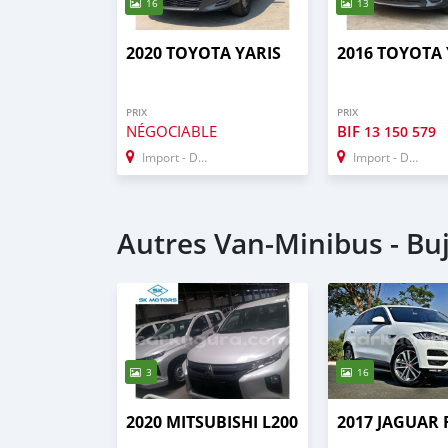
16
13
2020 TOYOTA YARIS
2016 TOYOTA 
PRIX
PRIX
NÉGOCIABLE
BIF
13 150 579
Import - Dubai
Import - Dubai
Autres Van‒Minibus - B
3
16
2020 MITSUBISHI L200
2017 JAGUAR 