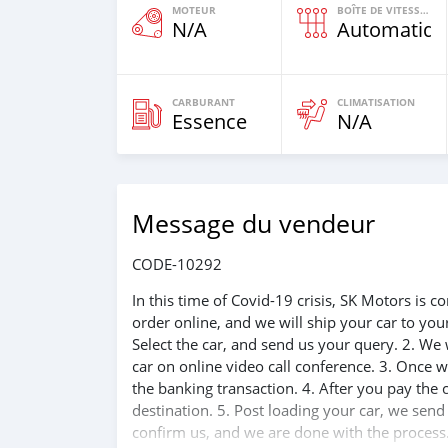
MOTEUR
BOÎTE DE VITESSES
N/A
Automatiqu
CARBURANT
CLIMATISATION
Essence
N/A
Message du vendeur
CODE-10292
In this time of Covid-19 crisis, SK Motors is
order online, and we will ship your car to yo
Select the car, and send us your query. 2. We 
car on online video call conference. 3. Once w
the banking transaction. 4. After you pay the
destination. 5. Post loading your car, we sen
confirm us, and we are done with the process.