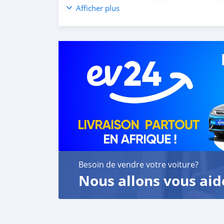
Travel. And please note, SK Motors is one of 
Afficher plus
customer satisfaction. We are always here, t
Besoin de vendre votre voiture?
Nous allons vous aid