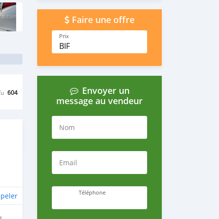
Faire une offre
Prix
BIF
Envoyer un
Vu
604
message au vendeur
Nom
Email
Téléphone
peler
E