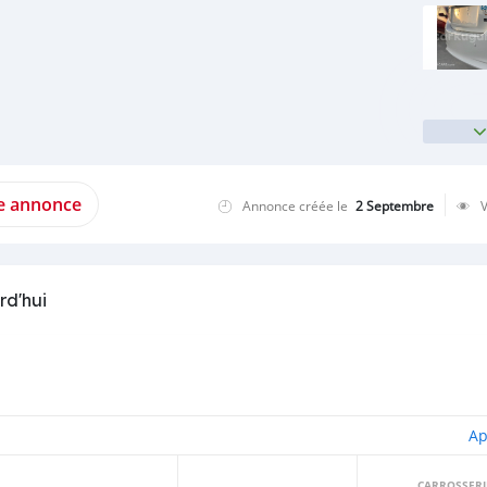
te annonce
Annonce créée le
2 Septembre
rd'hui
Ap
CARROSSERI