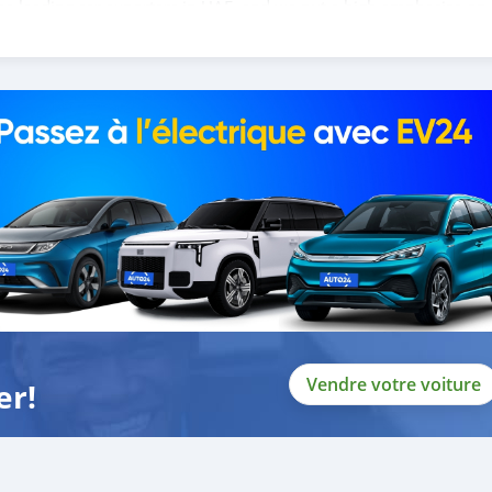
the leading car exporters in UAE, and we put a high emphasize on
o help you, and guide you towards
Vendre votre voiture
er!