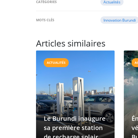
CATÉGORIES
Actualités
MOTS CLÉS
Innovation Burundi
Articles similaires
ACTUALITÉS
A
Le Burundi inaugure
Ém
sa première station
vé
de recharge solaire
Bu