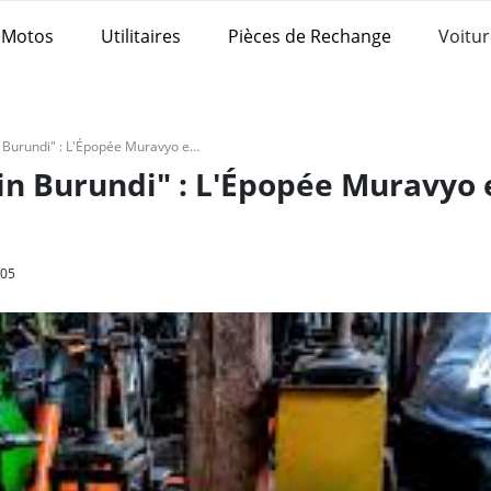
Motos
Utilitaires
Pièces de Rechange
Voitur
Moto Électrique "Made in Burundi" : L'Épopée Muravyo et l'Essor d'ELECTROMECA
in Burundi" : L'Épopée Muravyo 
05