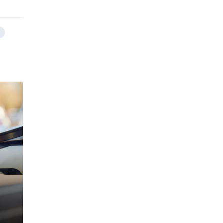
o
e
e