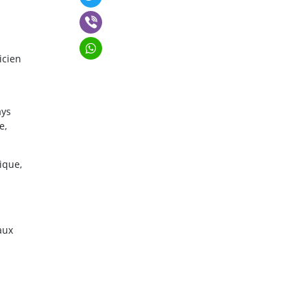
icien
ays
e,
ique,
aux