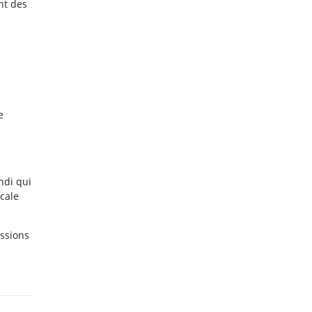
nt des
e
ndi qui
ocale
essions