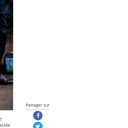
Partager sur
t
assée