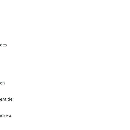
 des
 en
ment de
ndre à