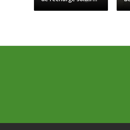
pour véhicules
vi
électriques
ca
vo
ro