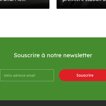
eillissement des
recharge pour
mions et des
véhicules
itures menace les
électriques
utes et la santé
alimentée à
l’énergie solaire
inaugure une
nouvelle ère
Souscrire à notre newsletter
Souscrire