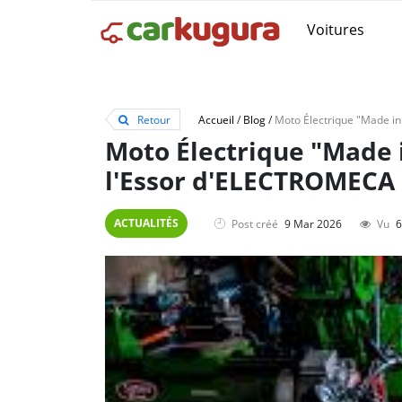
Voitures
Retour
Accueil
/
Blog
/
Moto Électrique "Made 
l'Essor d'ELECTROMECA
ACTUALITÉS
Post créé
9 Mar 2026
Vu
6