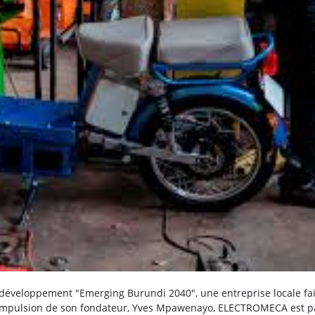
de développement "Emerging Burundi 2040", une entreprise locale fai
l'impulsion de son fondateur, Yves Mpawenayo, ELECTROMECA est p