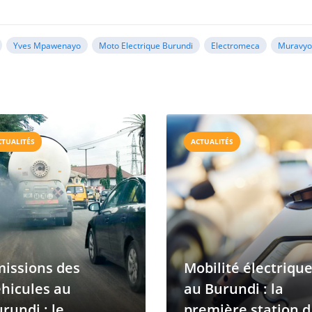
Yves Mpawenayo
Moto Electrique Burundi
Electromeca
Muravy
CTUALITÉS
ACTUALITÉS
issions des
Mobilité électriqu
hicules au
au Burundi : la
rundi : le
première station d