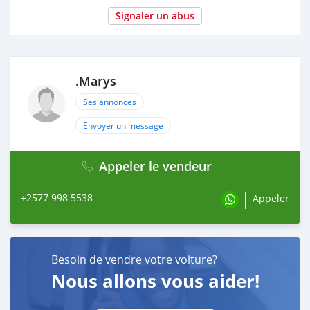
Signaler un abus
.Marys
Ses annonces
Envoyer un message
Appeler le vendeur
+2577 998 5538
Appeler
Besoin de vendre votre voiture?
Nous allons vous aider!