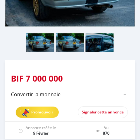
BIF
7 000 000
Convertir la monnaie
Promouvoir
Signaler cette annonce
Annonce créée le
Vu
9 Février
870