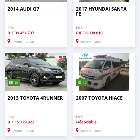
2014 AUDI Q7
2017 HYUNDAI SANTA
FE
PRIX
PRIX
BIF
39 451 737
BIF
26 038 610
Import - Dubai
Import - Dubai
10
10
2013 TOYOTA 4RUNNER
2007 TOYOTA HIACE
PRIX
PRIX
BIF
15 779 922
Négociable
Import - Dubai
Import - Dubai