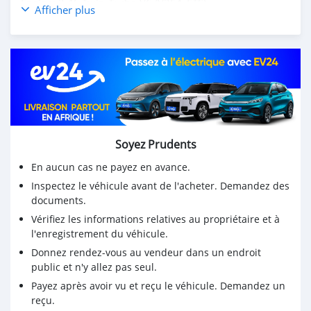
Engine: 3.4L Twin-Turbo V6 (V35A-FTS)
Afficher plus
Transmission: Automatic
Drive Type: Four Wheel Drive (4WD/AWD)
Vehicle Type: Automobile
Body Style: SUV
Doors: 4 Doors
Driver Side: Left Hand Drive
Ext. Color Group: Eminent White Pearl
Int. Color Group: Black
Soyez Prudents
3M clear paint protection film on the front end Star grad
vehicle protection system
En aucun cas ne payez en avance.
Inspectez le véhicule avant de l'acheter. Demandez des
Clean and well maintain still under warranty.....E-
documents.
mail:salem9jasim@gmail.com
Vérifiez les informations relatives au propriétaire et à
l'enregistrement du véhicule.
Donnez rendez-vous au vendeur dans un endroit
public et n'y allez pas seul.
Payez après avoir vu et reçu le véhicule. Demandez un
reçu.