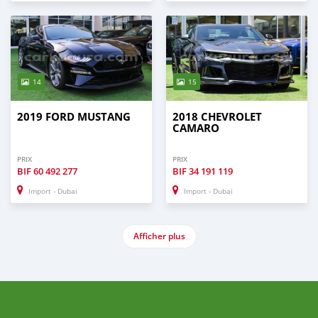
14
15
2019 FORD MUSTANG
2018 CHEVROLET
CAMARO
PRIX
PRIX
BIF
60 492 277
BIF
34 191 119
Import - Dubai
Import - Dubai
Afficher plus