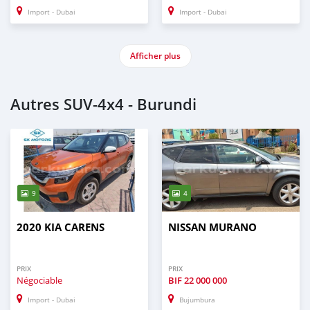
Import - Dubai
Import - Dubai
Afficher plus
Autres SUV‒4x4 - Burundi
9
4
2020 KIA CARENS
NISSAN MURANO
PRIX
PRIX
Négociable
BIF
22 000 000
Import - Dubai
Bujumbura