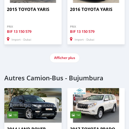
2015 TOYOTA YARIS
2016 TOYOTA YARIS
PRIX
PRIX
BIF
13 150 579
BIF
13 150 579
Import - Dubai
Import - Dubai
Afficher plus
Autres Camion‒Bus - Bujumbura
10
14