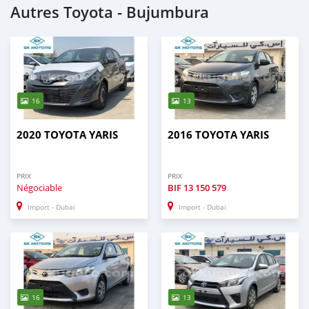
Autres Toyota - Bujumbura
16
13
2020 TOYOTA YARIS
2016 TOYOTA YARIS
PRIX
PRIX
Négociable
BIF
13 150 579
Import - Dubai
Import - Dubai
16
13