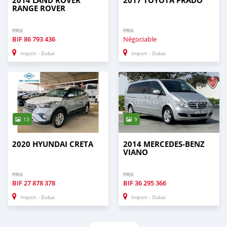
2014 LAND ROVER
2017 TOYOTA PRADO
RANGE ROVER
PRIX
PRIX
BIF
86 793 436
Négociable
Import - Dubai
Import - Dubai
13
9
2020 HYUNDAI CRETA
2014 MERCEDES-BENZ
VIANO
PRIX
PRIX
BIF
27 878 378
BIF
36 295 366
Import - Dubai
Import - Dubai