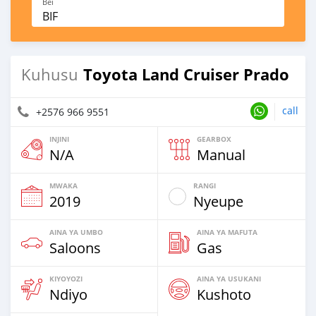
Bei
BIF
Toyota Land Cruiser Prado
Kuhusu
call
+2576 966 9551
INJINI
GEARBOX
N/A
Manual
MWAKA
RANGI
2019
Nyeupe
AINA YA UMBO
AINA YA MAFUTA
Saloons
Gas
KIYOYOZI
AINA YA USUKANI
Ndiyo
Kushoto