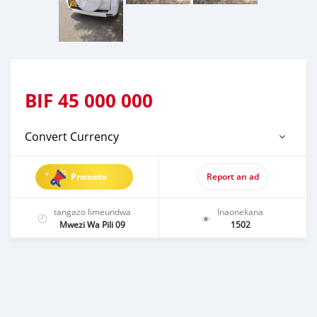
BIF
45 000 000
Convert Currency
Promote
Report an ad
tangazo limeundwa
Inaonekana
Mwezi Wa Pili 09
1502