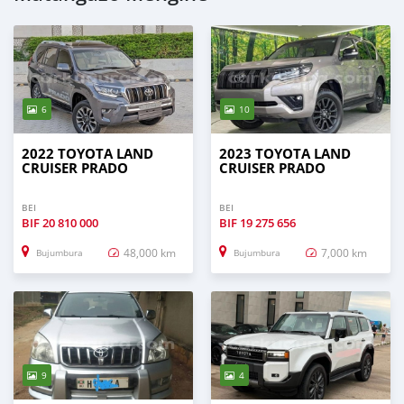
6
10
2022 TOYOTA LAND
2023 TOYOTA LAND
CRUISER PRADO
CRUISER PRADO
BEI
BEI
BIF
20 810 000
BIF
19 275 656
48,000 km
7,000 km
Bujumbura
Bujumbura
9
4