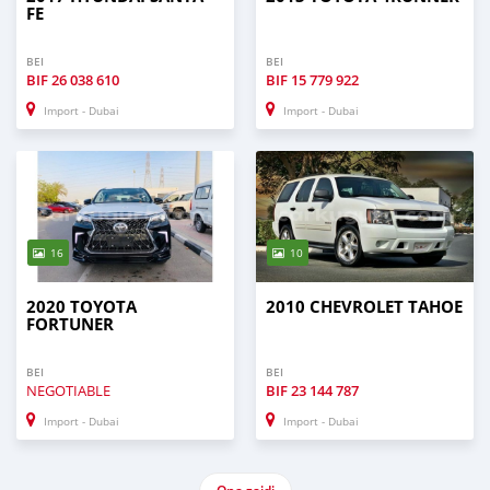
FE
BEI
BEI
BIF
26 038 610
BIF
15 779 922
Import - Dubai
Import - Dubai
16
10
2020 TOYOTA
2010 CHEVROLET TAHOE
FORTUNER
BEI
BEI
NEGOTIABLE
BIF
23 144 787
Import - Dubai
Import - Dubai