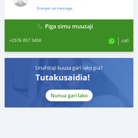
Envoyer un message
Piga simu muuzaji
+2576 857 3450
call
Unahitaji kuuza gari lako pia?
Tutakusaidia!
Nunua gari lako