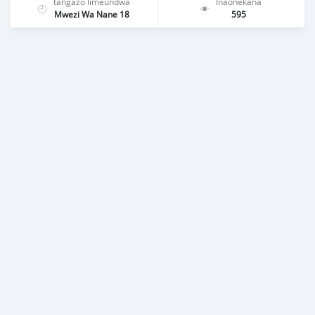
tangazo limeundwa
Inaonekana
Mwezi Wa Nane 18
595