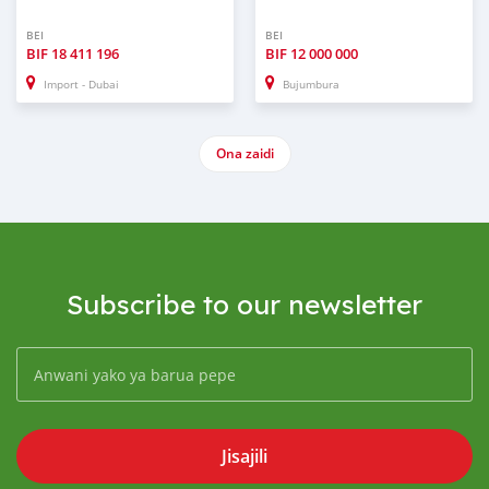
BEI
BEI
BIF
18 411 196
BIF
12 000 000
Import - Dubai
Bujumbura
Ona zaidi
Subscribe to our newsletter
Jisajili