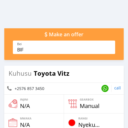
Make an offer
Bei
BIF
Toyota Vitz
Kuhusu
call
+2576 857 3450
INJINI
GEARBOX
N/A
Manual
MWAKA
RANGI
N/A
Nyekundu