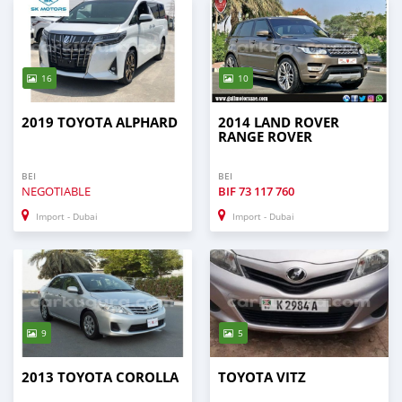
16
10
2019 TOYOTA ALPHARD
2014 LAND ROVER
RANGE ROVER
BEI
BEI
NEGOTIABLE
BIF
73 117 760
Import - Dubai
Import - Dubai
9
5
2013 TOYOTA COROLLA
TOYOTA VITZ