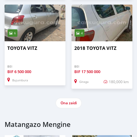
6
4
TOYOTA VITZ
2018 TOYOTA VITZ
BEI
BEI
BIF
6 500 000
BIF
17 500 000
Bujumbura
180,000 km
Gitega
Ona zaidi
Matangazo Mengine