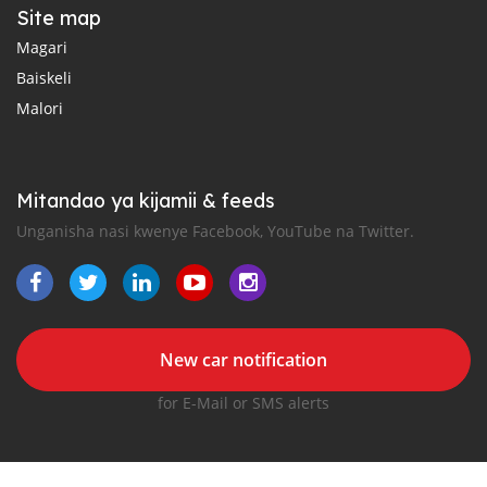
Site map
Magari
Baiskeli
Malori
Mitandao ya kijamii & feeds
Unganisha nasi kwenye Facebook, YouTube na Twitter.
New car notification
for E-Mail or SMS alerts