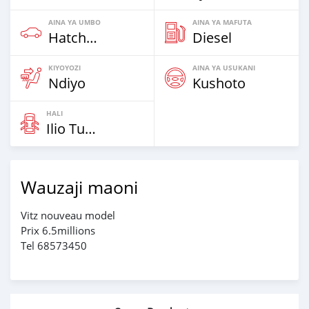
AINA YA UMBO
AINA YA MAFUTA
Hatchbacks
Diesel
KIYOYOZI
AINA YA USUKANI
Ndiyo
Kushoto
HALI
Ilio Tumika
Wauzaji maoni
Vitz nouveau model
Prix 6.5millions
Tel 68573450